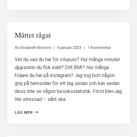
OCH
FINNAS
Måttet rågat
Av
Elisabeth Biström
6 januari 2023
1 Kommentar
Vet du vad du har för vilopuls? Hur många minuter
djupsömn du fick inatt? Ditt BMI? Hur många
följare du har på instagram? Jag tog bort någon
grej på hemsidan för ett tag sedan och kan sedan
dess inte se någon besöksstatistik. Först blev jag
lite stressad – sånt ska…
MÅTTET
LÄS MER
RÅGAT