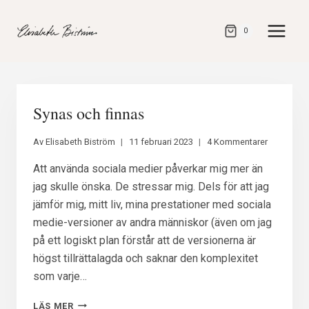
Gå
direkt
0
till
innehåll
Synas och finnas
Av
Elisabeth Biström
11 februari 2023
4 Kommentarer
Att använda sociala medier påverkar mig mer än
jag skulle önska. De stressar mig. Dels för att jag
jämför mig, mitt liv, mina prestationer med sociala
medie-versioner av andra människor (även om jag
på ett logiskt plan förstår att de versionerna är
högst tillrättalagda och saknar den komplexitet
som varje…
SYNAS
LÄS MER