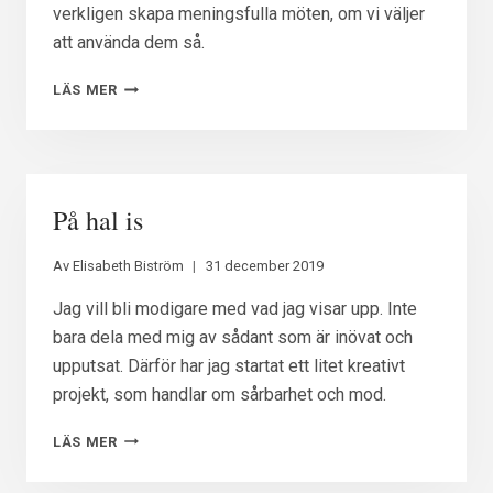
verkligen skapa meningsfulla möten, om vi väljer
att använda dem så.
ETT
LÄS MER
PÅGÅENDE
SAMTAL
På hal is
Av
Elisabeth Biström
31 december 2019
Jag vill bli modigare med vad jag visar upp. Inte
bara dela med mig av sådant som är inövat och
upputsat. Därför har jag startat ett litet kreativt
projekt, som handlar om sårbarhet och mod.
PÅ
LÄS MER
HAL
IS