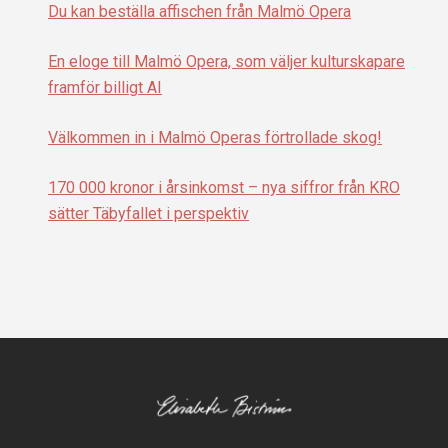
Du kan beställa affischen från Malmö Opera
En eloge till Malmö Opera, som väljer kulturskapare
framför billigt AI
Välkommen in i Malmö Operas förtrollade skog!
170 000 kronor i årsinkomst – nya siffror från KRO
sätter Täbyfallet i perspektiv