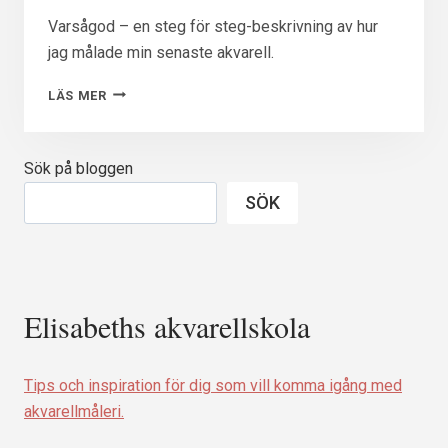
Varsågod – en steg för steg-beskrivning av hur
jag målade min senaste akvarell.
MIN
LÄS MER
SENASTE
AKVARELL,
STEG
Sök på bloggen
FÖR
STEG
SÖK
Elisabeths akvarellskola
Tips och inspiration för dig som vill komma igång med
akvarellmåleri.