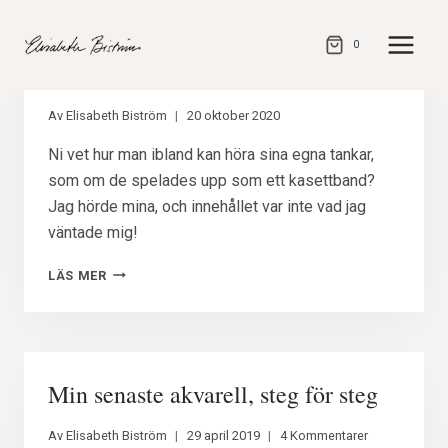
Gå
direkt
0
till
Reflektion om reflektion
innehåll
Av
Elisabeth Biström
20 oktober 2020
Ni vet hur man ibland kan höra sina egna tankar,
som om de spelades upp som ett kasettband?
Jag hörde mina, och innehållet var inte vad jag
väntade mig!
REFLEKTION
LÄS MER
OM
REFLEKTION
Min senaste akvarell, steg för steg
Av
Elisabeth Biström
29 april 2019
4 Kommentarer