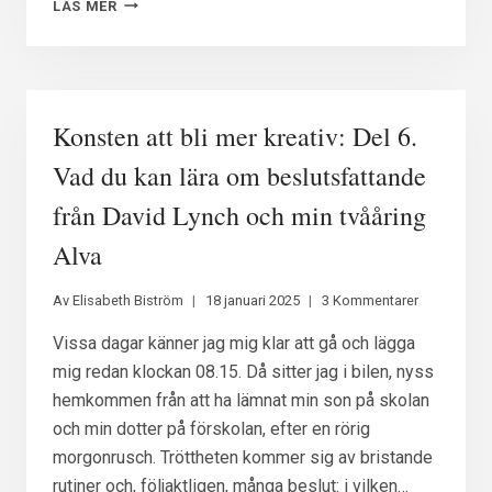
KONSTEN
LÄS MER
ATT
BLI
MER
KREATIV:
DEL
Konsten att bli mer kreativ: Del 6.
7.
GÖR
Vad du kan lära om beslutsfattande
PLATS
från David Lynch och min tvååring
FÖR
DIN
Alva
SKAPARLUST
Av
Elisabeth Biström
18 januari 2025
3 Kommentarer
Vissa dagar känner jag mig klar att gå och lägga
mig redan klockan 08.15. Då sitter jag i bilen, nyss
hemkommen från att ha lämnat min son på skolan
och min dotter på förskolan, efter en rörig
morgonrusch. Tröttheten kommer sig av bristande
rutiner och, följaktligen, många beslut: i vilken…