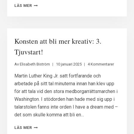
KONSTEN
LÄS MER
ATT
BLI
MER
KREATIV:
4.
Konsten att bli mer kreativ: 3.
DISCIPLIN
OCH
Tjuvstart!
ANDRA
PRAKTISKA
Av
Elisabeth Biström
10 januari 2025
4 Kommentarer
VERKTYG
Martin Luther King Jr. satt fortfarande och
arbetade på sitt tal minuterna innan han klev upp
för att tala vid den stora medborgarrättsmarchen i
Washington. I stödorden han hade med sig upp i
talarstolen fanns inte orden I have a dream med –
det som skulle komma att bli en…
KONSTEN
LÄS MER
ATT