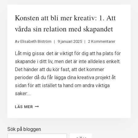
KREATIV:
2.
Konsten att bli mer kreativ: 1. Att
FÅNGA
IDÉERNA
vårda sin relation med skapandet
INNAN
DE
Av
Elisabeth Biström
9 januari 2025
2 Kommentarer
SMITER
Låt mig gissa: det är viktigt för dig att ha plats för
skapande i ditt liv, men det är inte alldeles enkelt.
Det händer att du kör fast, att det kommer
perioder då du får lägga dina kreativa projekt åt
sidan för att istället ta hand om andra viktiga
saker:…
KONSTEN
LÄS MER
ATT
BLI
MER
Sök på bloggen
KREATIV:
1.