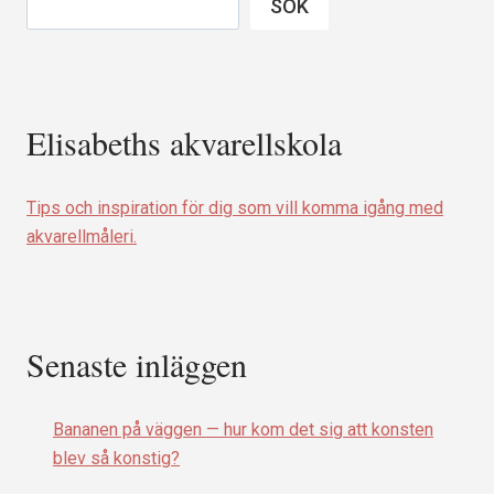
SÖK
ATT
VÅRDA
SIN
RELATION
MED
Elisabeths akvarellskola
SKAPANDET
Tips och inspiration för dig som vill komma igång med
akvarellmåleri.
Senaste inläggen
Bananen på väggen — hur kom det sig att konsten
blev så konstig?