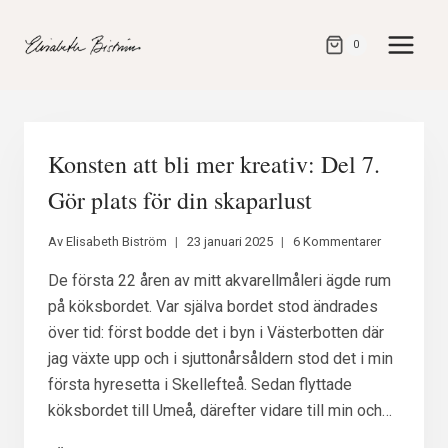
Gå
direkt
0
till
innehåll
Konsten att bli mer kreativ: Del 7.
Gör plats för din skaparlust
Av
Elisabeth Biström
23 januari 2025
6 Kommentarer
De första 22 åren av mitt akvarellmåleri ägde rum
på köksbordet. Var själva bordet stod ändrades
över tid: först bodde det i byn i Västerbotten där
jag växte upp och i sjuttonårsåldern stod det i min
första hyresetta i Skellefteå. Sedan flyttade
köksbordet till Umeå, därefter vidare till min och…