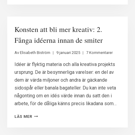
BLI
MER
KREATIV:
3.
Konsten att bli mer kreativ: 2.
TJUVSTART!
Fånga idéerna innan de smiter
Av
Elisabeth Biström
9 januari 2025
7 Kommentarer
Idéer är flyktig materia och alla kreativa projekts
ursprung. De är besynnerliga varelser: en del av
dem är värda miljoner och andra är gäckande
sidospår eller banala bagateller. Du kan inte veta
någonting om en idés värde innan du satt den i
arbete, för de dåliga känns precis likadana som…
KONSTEN
LÄS MER
ATT
BLI
MER