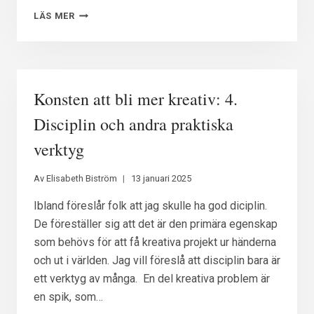
KONSTEN
LÄS MER
ATT
BLI
MER
KREATIV:
5.
Konsten att bli mer kreativ: 4.
TA
DIG
Disciplin och andra praktiska
ÖVER
verktyg
82%-
TVIVLET
Av
Elisabeth Biström
13 januari 2025
Ibland föreslår folk att jag skulle ha god diciplin.
De föreställer sig att det är den primära egenskap
som behövs för att få kreativa projekt ur händerna
och ut i världen. Jag vill föreslå att disciplin bara är
ett verktyg av många. En del kreativa problem är
en spik, som…