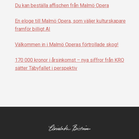
Du kan beställa affischen från Malmö Opera
En eloge till Malmö Opera, som väljer kulturskapare
framför billigt AI
Välkommen in i Malmö Operas förtrollade skog!
170 000 kronor i årsinkomst – nya siffror från KRO
sätter Täbyfallet i perspektiv