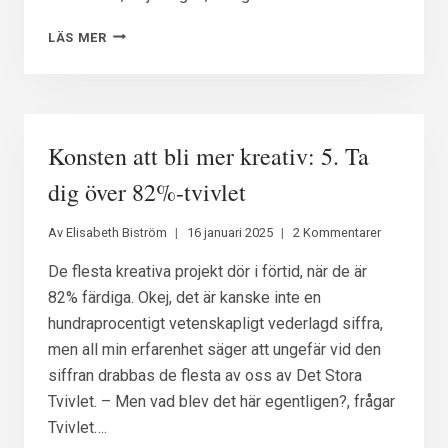
KONSTEN
LÄS MER
ATT
BLI
MER
KREATIV:
DEL
Konsten att bli mer kreativ: 5. Ta
6.
VAD
dig över 82%-tvivlet
DU
KAN
Av
Elisabeth Biström
16 januari 2025
2 Kommentarer
LÄRA
OM
De flesta kreativa projekt dör i förtid, när de är
BESLUTSFATTANDE
82% färdiga. Okej, det är kanske inte en
FRÅN
hundraprocentigt vetenskapligt vederlagd siffra,
DAVID
men all min erfarenhet säger att ungefär vid den
LYNCH
OCH
siffran drabbas de flesta av oss av Det Stora
MIN
Tvivlet. – Men vad blev det här egentligen?, frågar
TVÅÅRING
Tvivlet….
ALVA