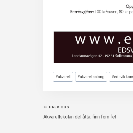
Post
#
akvarell
#
akvarellsalong
#
edsvik kons
Tags:
Inläggsnavigering
PREVIOUS
Akvarellskolan del åtta: finn fem fel