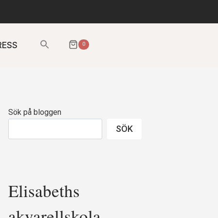
Sök
RESS
0
efter:
SÖKKNAPP
Sök på bloggen
SÖK
Elisabeths
akvarellskola