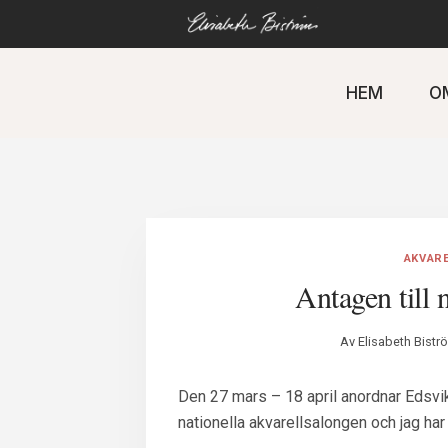
Gå
direkt
till
innehåll
HEM
O
AKVAR
Antagen till 
Av
Elisabeth Bistr
Den 27 mars – 18 april anordnar Edsvik
nationella akvarellsalongen och jag har 