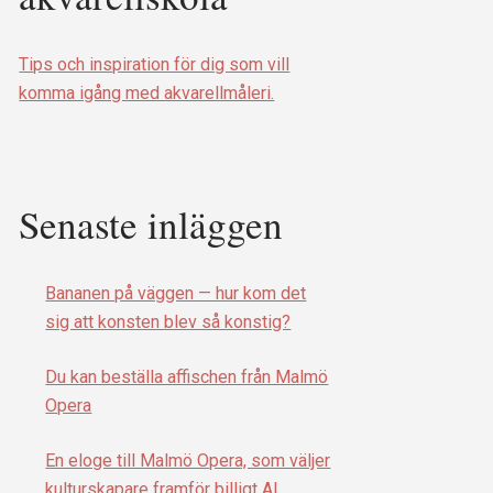
Tips och inspiration för dig som vill
komma igång med akvarellmåleri.
Senaste inläggen
Bananen på väggen — hur kom det
sig att konsten blev så konstig?
Du kan beställa affischen från Malmö
Opera
En eloge till Malmö Opera, som väljer
kulturskapare framför billigt AI