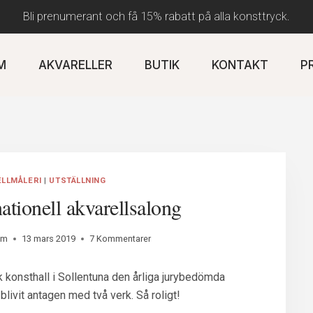
Bli prenumerant och få 15% rabatt på alla konsttryck.
M
AKVARELLER
BUTIK
KONTAKT
P
ELLMÅLERI
|
UTSTÄLLNING
nationell akvarellsalong
öm
13 mars 2019
7 Kommentarer
 konsthall i Sollentuna den årliga jurybedömda
blivit antagen med två verk. Så roligt!