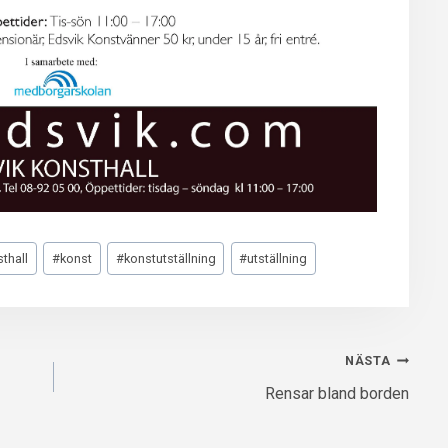
thall
#
konst
#
konstutställning
#
utställning
NÄSTA
Rensar bland borden