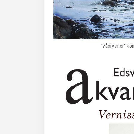
“Vågrytmer” ko