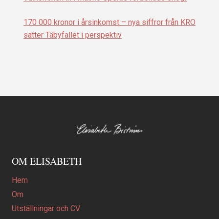
170 000 kronor i årsinkomst – nya siffror från KRO
sätter Täbyfallet i perspektiv
OM ELISABETH
Hem
Om
Utställningar och CV