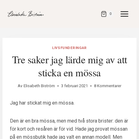
Gå
direkt
0
till
innehåll
LIVSFUNDERINGAR
Tre saker jag lärde mig av att
sticka en mössa
Av
Elisabeth Biström
3 februari 2021
8 Kommentarer
Jag har stickat mig en mössa.
Den är en bra mössa, men med två stora brister: den är
för kort och resåren är för vid. Hade jag provat mössan
på en mössbutik hade jag valt en annan modell. Men