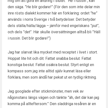
mig om att göra en ändring i slutet. ”He i russin”, kan
den säga. ”He blir godare!” (För den som inte delar min
inre rösts dialekt kommer här en förklaring: ordet ”he”
används i norra Sverige i två betydelser. Det betyder
dels ställa/hälla/lägga – jämför med engelskans ”put”,
och dels ”det”. Här skulle översättningen alltså bli ”Häll
i russin. Det blir godare!”)
Jag har slarvat lika mycket med receptet i livet i stort.
Hoppat lite hit och dit. Fattat snabba beslut. Fattat
konstiga beslut. Fattat osäkra beslut. Styrt enligt en
kompass som jag inte alltid själv kunnat läsa eller
förklara, men som ändå har pekat ut en tydlig riktning.
Jag googlade efter stickmönster, men vek av
någonstans längs vägen och tänkte ”äh, det där kan jag
komma på allteftersom.” Den sladdriga resåren är en