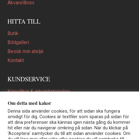
Akvarellbrev
HITTA TILL
Butik
Bildgalleri
Besök min ateljé
Kontakt
KUNDSERVICE
Köpvillkor & integritetspolicy
Att beställa ett personligt utformat konstverk
Om detta med kakor
En personligare gåva
Denna sida använder cookies, för att sidan ska fungera
smidigt för dig. Cookies är textfiler som sparas på sidan för
FAQ
att dina preferenser ska kännas igen nästa gång du kommer
hit eller när du navigerar omkring på sidan. När du klickar på
'Acceptera' samtycker du till att sidan använder cookies. Om