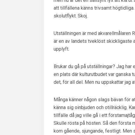
men nu är det en sällsynt lyx att klä ut 
att tillfällena känns trivsamt högtidli
skolutflykt. Skoj.
Utställningen är med akvarellmålaren R
är en av landets tveklöst skickligaste 
upplyft.
Brukar du gå på utställningar? Jag har 
en plats där kulturutbudet var ganska tu
det, för all del. Men nu uppskattar jag at
Många känner någon slags bävan för att 
känna sig oinbjuden och otillräcklig. Ka
tillfälle då jag ville gå i ett förstamajtå
Skulle rösta på hösten. Så den första m
kom gående, sjungande, festligt. Men så