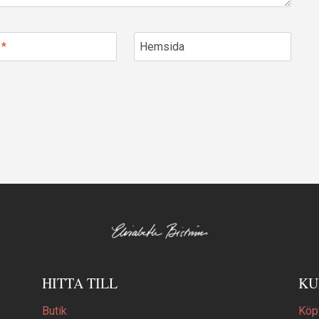
t
*
Hemsida
HITTA TILL
KU
Butik
Köpv