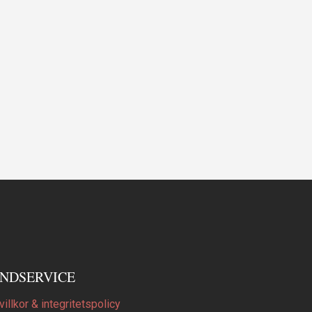
NDSERVICE
illkor & integritetspolicy