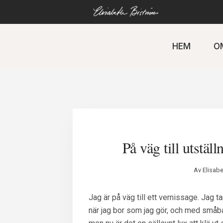
Gå
direkt
till
innehåll
HEM
O
På väg till utstäl
Av
Elisab
Jag är på väg till ett vernissage. Jag tar
när jag bor som jag gör, och med småba