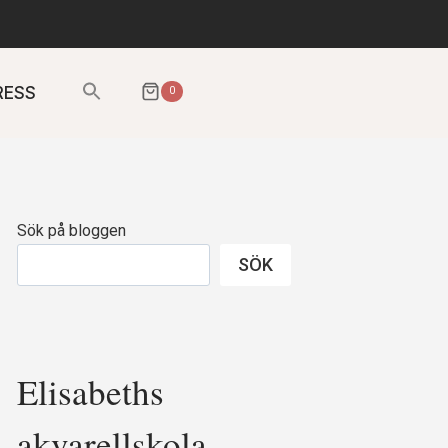
Sök
RESS
0
efter:
SÖKKNAPP
Sök på bloggen
SÖK
Elisabeths
akvarellskola