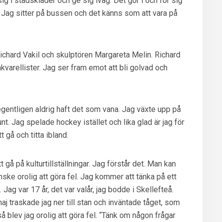
sig i stadskläder och ge sig iväg. Det gör i och för sig
ga. Jag sitter på bussen och det känns som att vara på
ichard Vakil och skulptören Margareta Melin. Richard
akvarellister. Jag ser fram emot att bli golvad och
egentligen aldrig haft det som vana. Jag växte upp på
nt. Jag spelade hockey istället och lika glad är jag för
t gå och titta ibland.
gå på kulturtillställningar. Jag förstår det. Man kan
nske orolig att göra fel. Jag kommer att tänka på ett
g. Jag var 17 år, det var valår, jag bodde i Skellefteå.
aj traskade jag ner till stan och inväntade tåget, som
 blev jag orolig att göra fel. “Tänk om någon frågar