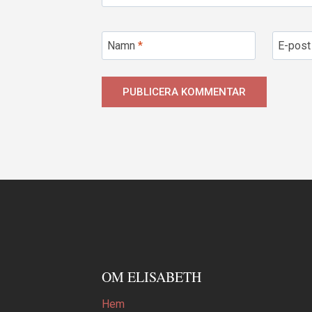
Namn
*
E-pos
OM ELISABETH
Hem