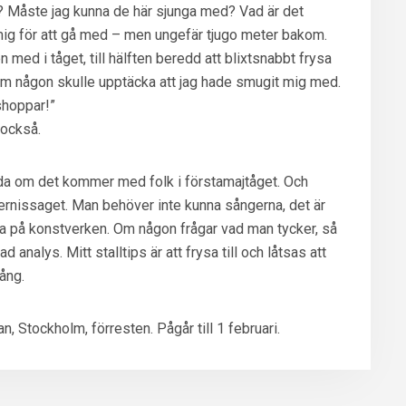
 Måste jag kunna de här sjunga med? Vad är det
ig för att gå med – men ungefär tjugo meter bakom.
n med i tåget, till hälften beredd att blixtsnabbt frysa
r, om någon skulle upptäcka att jag hade smugit mig med.
shoppar!”
 också.
 glada om det kommer med folk i förstamajtåget. Och
rnissaget. Man behöver inte kunna sångerna, det är
lla på konstverken. Om någon frågar vad man tycker, så
 analys. Mitt stalltips är att frysa till och låtsas att
ång.
n, Stockholm, förresten. Pågår till 1 februari.