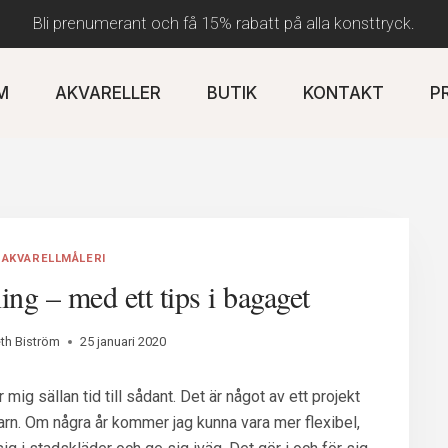
Bli prenumerant och få 15% rabatt på alla konsttryck.
M
AKVARELLER
BUTIK
KONTAKT
P
AKVARELLMÅLERI
lning – med ett tips i bagaget
eth Biström
25 januari 2020
 mig sällan tid till sådant. Det är något av ett projekt
rn. Om några år kommer jag kunna vara mer flexibel,