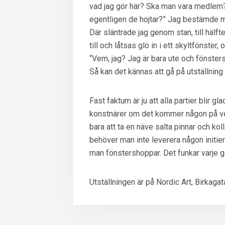
vad jag gör här? Ska man vara medlem?
egentligen de hojtar?” Jag bestämde m
Där släntrade jag genom stan, till hälfte
till och låtsas glo in i ett skyltfönste
“Vem, jag? Jag är bara ute och fönster
Så kan det kännas att gå på utställning
Fast faktum är ju att alla partier blir
konstnärer om det kommer någon på ve
bara att ta en näve salta pinnar och ko
behöver man inte leverera någon initierad
man fönstershoppar. Det funkar varje g
Utställningen är på Nordic Art, Birkagata