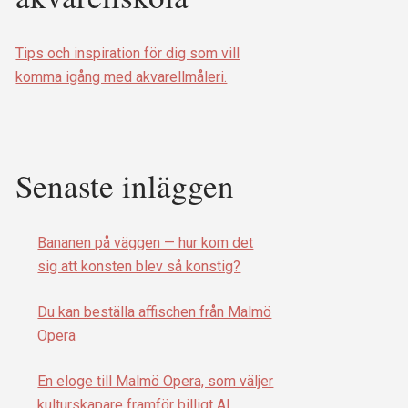
Tips och inspiration för dig som vill
komma igång med akvarellmåleri.
Senaste inläggen
Bananen på väggen — hur kom det
sig att konsten blev så konstig?
Du kan beställa affischen från Malmö
Opera
En eloge till Malmö Opera, som väljer
kulturskapare framför billigt AI