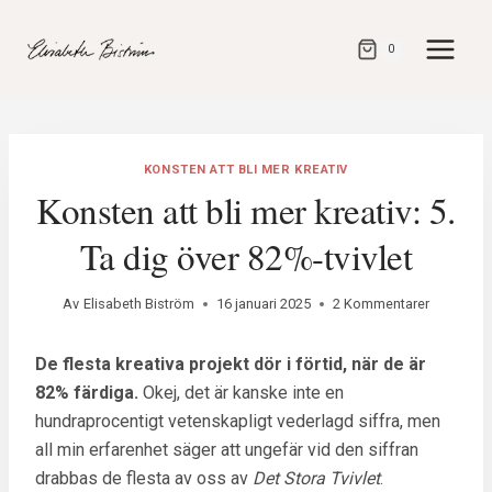
Gå
direkt
0
till
innehåll
KONSTEN ATT BLI MER KREATIV
Konsten att bli mer kreativ: 5.
Ta dig över 82%-tvivlet
Av
Elisabeth Biström
16 januari 2025
2 Kommentarer
De flesta kreativa projekt dör i förtid, när de är
82% färdiga.
Okej, det är kanske inte en
hundraprocentigt vetenskapligt vederlagd siffra, men
all min erfarenhet säger att ungefär vid den siffran
drabbas de flesta av oss av
Det Stora Tvivlet
.