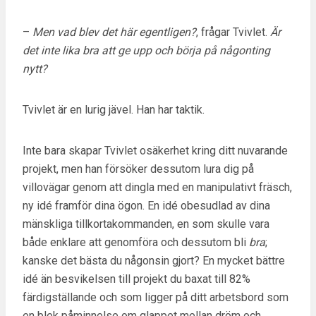
–
Men vad blev det här egentligen?
, frågar Tvivlet.
Är
det inte lika bra att ge upp och börja på någonting
nytt?
Tvivlet är en lurig jävel. Han har taktik.
Inte bara skapar Tvivlet osäkerhet kring ditt nuvarande
projekt, men han försöker dessutom lura dig på
villovägar genom att dingla med en manipulativt fräsch,
ny idé framför dina ögon. En idé obesudlad av dina
mänskliga tillkortakommanden, en som skulle vara
både enklare att genomföra och dessutom bli
bra
;
kanske det bästa du någonsin gjort? En mycket bättre
idé än besvikelsen till projekt du baxat till 82%
färdigställande och som ligger på ditt arbetsbord som
en blek påminnelse om glappet mellan dröm och