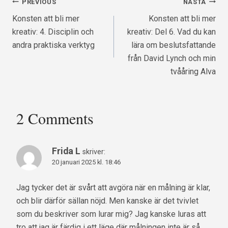
Inläggsnavigering
PREVIOUS
NÄSTA
Konsten att bli mer
Konsten att bli mer
kreativ: 4. Disciplin och
kreativ: Del 6. Vad du kan
andra praktiska verktyg
lära om beslutsfattande
från David Lynch och min
tvååring Alva
2 Comments
Frida L
skriver:
20 januari 2025 kl. 18:46
Jag tycker det är svårt att avgöra när en målning är klar,
och blir därför sällan nöjd. Men kanske är det tvivlet
som du beskriver som lurar mig? Jag kanske luras att
tro att jag är färdig i ett läge där målningen inte är så