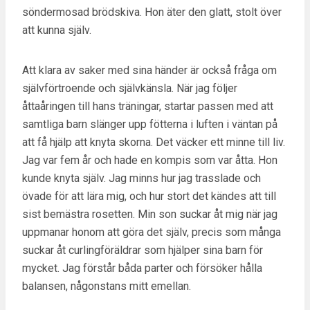
söndermosad brödskiva. Hon äter den glatt, stolt över
att kunna själv.
Att klara av saker med sina händer är också fråga om
självförtroende och självkänsla. När jag följer
åttaåringen till hans träningar, startar passen med att
samtliga barn slänger upp fötterna i luften i väntan på
att få hjälp att knyta skorna. Det väcker ett minne till liv.
Jag var fem år och hade en kompis som var åtta. Hon
kunde knyta själv. Jag minns hur jag trasslade och
övade för att lära mig, och hur stort det kändes att till
sist bemästra rosetten. Min son suckar åt mig när jag
uppmanar honom att göra det själv, precis som många
suckar åt curlingföräldrar som hjälper sina barn för
mycket. Jag förstår båda parter och försöker hålla
balansen, någonstans mitt emellan.