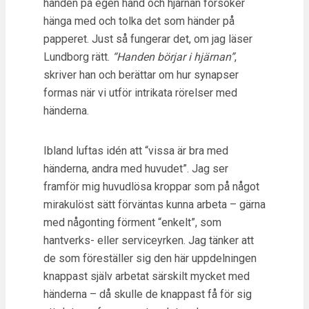
handen på egen hand och hjärnan försöker
hänga med och tolka det som händer på
papperet. Just så fungerar det, om jag läser
Lundborg rätt.
“Handen börjar i hjärnan”
,
skriver han och berättar om hur synapser
formas när vi utför intrikata rörelser med
händerna.
Ibland luftas idén att “vissa är bra med
händerna, andra med huvudet”. Jag ser
framför mig huvudlösa kroppar som på något
mirakulöst sätt förväntas kunna arbeta – gärna
med någonting förment “enkelt”, som
hantverks- eller serviceyrken. Jag tänker att
de som föreställer sig den här uppdelningen
knappast själv arbetat särskilt mycket med
händerna – då skulle de knappast få för sig