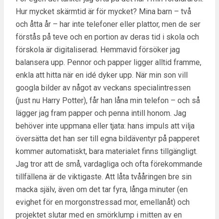
Hur mycket skärmtid är för mycket? Mina barn – två
och åtta år – har inte telefoner eller plattor, men de ser
förstås på teve och en portion av deras tid i skola och
förskola är digitaliserad. Hemmavid försöker jag
balansera upp. Pennor och papper ligger alltid framme,
enkla att hitta när en idé dyker upp. När min son vill
googla bilder av något av veckans specialintressen
(just nu Harry Potter), får han låna min telefon – och så
lägger jag fram papper och penna intill honom. Jag
behöver inte uppmana eller tjata: hans impuls att vilja
översätta det han ser till egna bildäventyr på papperet
kommer automatiskt, bara materialet finns tillgängligt.
Jag tror att de små, vardagliga och ofta förekommande
tillfällena är de viktigaste. Att låta tvååringen bre sin
macka själv, även om det tar fyra, långa minuter (en
evighet för en morgonstressad mor, emellanåt) och
projektet slutar med en smörklump i mitten av en