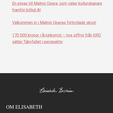
En eloge till Malmö Opera, som väljer kulturskapare
framför billigt AI
Välkommen in i Malmö Operas förtrollade skog!
170 000 kronor i årsinkomst – nya siffror från KRO
sätter Täbyfallet i perspektiv
OM ELISABETH