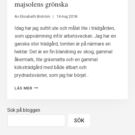
MED
majsolens grönska
MIG
Av
Elisabeth Biström
14 maj 2018
Idag har jag suttit ute och målat lite i trädgården,
som uppvärmning inför arbetsveckan. Jag har en
ganska stor trädgård, tomten är på närmare en
hektar. Det är en fin blandning av skog, gammal
åkermark, lite gräsmatta och en gammal
köksträdgård med både ätbart och
prydnadsväxter, som jag har börjat…
VÄRMER
LÄS MER
UPP
MÅLARBLICKEN
I
Sök på bloggen
MAJSOLENS
GRÖNSKA
SÖK