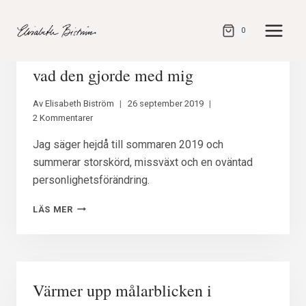
Gå
direkt
0
till
Trädgårdssommaren som gick och
innehåll
vad den gjorde med mig
Av
Elisabeth Biström
26 september 2019
2 Kommentarer
Jag säger hejdå till sommaren 2019 och
summerar storskörd, missväxt och en oväntad
personlighetsförändring.
TRÄDGÅRDSSOMMAREN
LÄS MER
SOM
GICK
OCH
VAD
DEN
Värmer upp målarblicken i
GJORDE