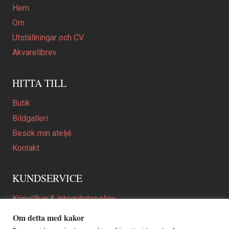
Hem
Om
Utställningar och CV
Akvarellbrev
HITTA TILL
Butik
Bildgalleri
Besök min ateljé
Kontakt
KUNDSERVICE
Köpvillkor & integritetspolicy
Att beställa ett personligt utformat konstverk
Om detta med kakor
En personligare gåva