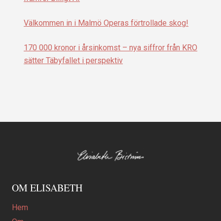
Välkommen in i Malmö Operas förtrollade skog!
170 000 kronor i årsinkomst – nya siffror från KRO
sätter Täbyfallet i perspektiv
OM ELISABETH
Hem