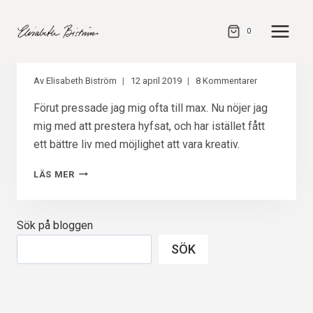
Gå
direkt
0
till
Rensar bland borden
innehåll
Av
Elisabeth Biström
12 april 2019
8 Kommentarer
Förut pressade jag mig ofta till max. Nu nöjer jag
mig med att prestera hyfsat, och har istället fått
ett bättre liv med möjlighet att vara kreativ.
RENSAR
LÄS MER
BLAND
BORDEN
Sök på bloggen
SÖK