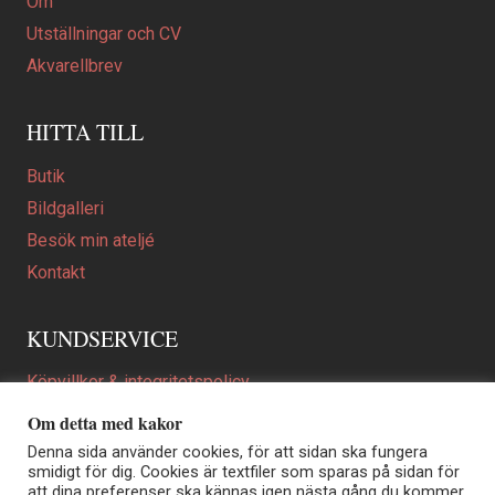
Om
Utställningar och CV
Akvarellbrev
HITTA TILL
Butik
Bildgalleri
Besök min ateljé
Kontakt
KUNDSERVICE
Köpvillkor & integritetspolicy
Att beställa ett personligt utformat konstverk
Om detta med kakor
En personligare gåva
Denna sida använder cookies, för att sidan ska fungera
smidigt för dig. Cookies är textfiler som sparas på sidan för
FAQ
att dina preferenser ska kännas igen nästa gång du kommer