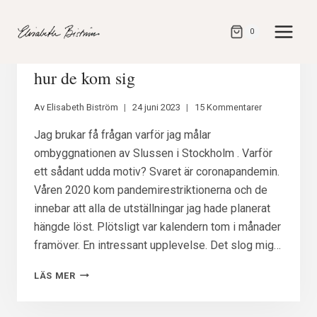
Gå
direkt
0
till
Alla mina Slussenmålningar och
innehåll
hur de kom sig
Av
Elisabeth Biström
24 juni 2023
15 Kommentarer
Jag brukar få frågan varför jag målar
ombyggnationen av Slussen i Stockholm . Varför
ett sådant udda motiv? Svaret är coronapandemin.
Våren 2020 kom pandemirestriktionerna och de
innebar att alla de utställningar jag hade planerat
hängde löst. Plötsligt var kalendern tom i månader
framöver. En intressant upplevelse. Det slog mig…
ALLA
LÄS MER
MINA
SLUSSENMÅLNINGAR