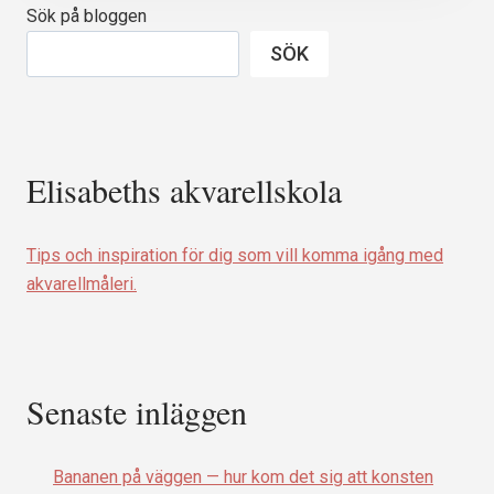
OCH
Sök på bloggen
HUR
DE
SÖK
KOM
SIG
Elisabeths akvarellskola
Tips och inspiration för dig som vill komma igång med
akvarellmåleri.
Senaste inläggen
Bananen på väggen — hur kom det sig att konsten