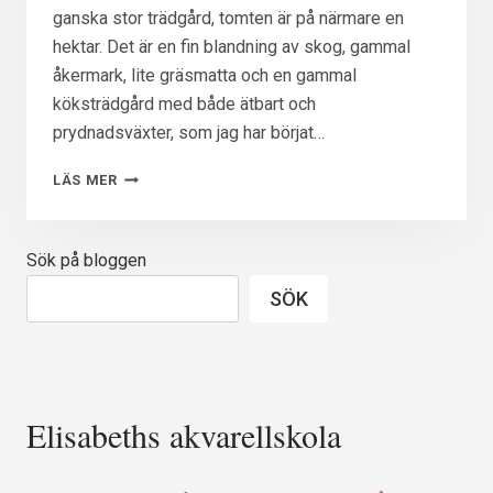
ganska stor trädgård, tomten är på närmare en
hektar. Det är en fin blandning av skog, gammal
åkermark, lite gräsmatta och en gammal
köksträdgård med både ätbart och
prydnadsväxter, som jag har börjat…
VÄRMER
LÄS MER
UPP
MÅLARBLICKEN
I
Sök på bloggen
MAJSOLENS
GRÖNSKA
SÖK
Elisabeths akvarellskola