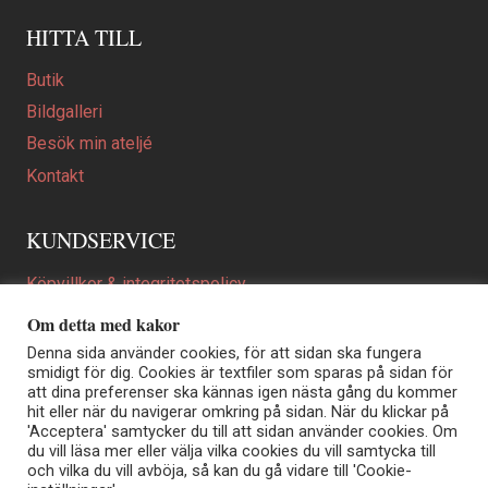
HITTA TILL
Butik
Bildgalleri
Besök min ateljé
Kontakt
KUNDSERVICE
Köpvillkor & integritetspolicy
Att beställa ett personligt utformat konstverk
Om detta med kakor
En personligare gåva
Denna sida använder cookies, för att sidan ska fungera
smidigt för dig. Cookies är textfiler som sparas på sidan för
FAQ
att dina preferenser ska kännas igen nästa gång du kommer
hit eller när du navigerar omkring på sidan. När du klickar på
'Acceptera' samtycker du till att sidan använder cookies. Om
du vill läsa mer eller välja vilka cookies du vill samtycka till
Elisabeth Biström | Akvarellkonstnär | Norrtälje
och vilka du vill avböja, så kan du gå vidare till 'Cookie-
Sjöängstorpet AB, org.nr 556373-5447