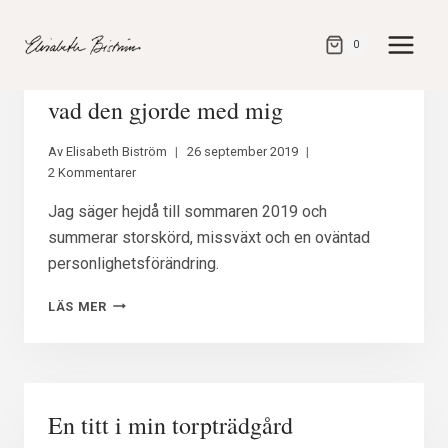
Gå
direkt
0
till
Trädgårdssommaren som gick och
innehåll
vad den gjorde med mig
Av
Elisabeth Biström
26 september 2019
2 Kommentarer
Jag säger hejdå till sommaren 2019 och
summerar storskörd, missväxt och en oväntad
personlighetsförändring.
TRÄDGÅRDSSOMMAREN
LÄS MER
SOM
GICK
OCH
VAD
DEN
En titt i min torpträdgård
GJORDE