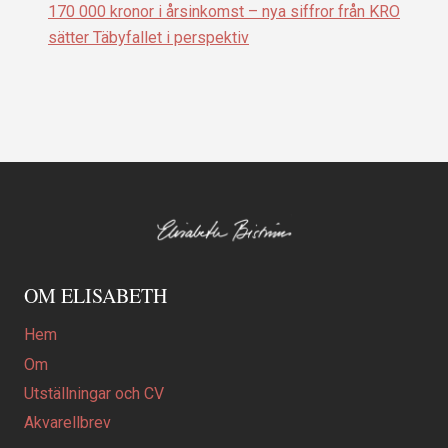
170 000 kronor i årsinkomst – nya siffror från KRO
sätter Täbyfallet i perspektiv
OM ELISABETH
Hem
Om
Utställningar och CV
Akvarellbrev