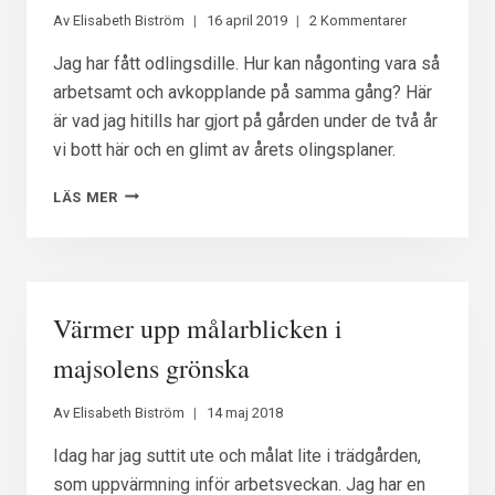
MED
Av
Elisabeth Biström
16 april 2019
2 Kommentarer
MIG
Jag har fått odlingsdille. Hur kan någonting vara så
arbetsamt och avkopplande på samma gång? Här
är vad jag hitills har gjort på gården under de två år
vi bott här och en glimt av årets olingsplaner.
EN
LÄS MER
TITT
I
MIN
TORPTRÄDGÅRD
Värmer upp målarblicken i
majsolens grönska
Av
Elisabeth Biström
14 maj 2018
Idag har jag suttit ute och målat lite i trädgården,
som uppvärmning inför arbetsveckan. Jag har en