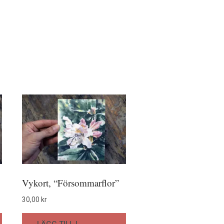
Vykort, “Försommarflor”
30,00
kr
LÄGG TILL I