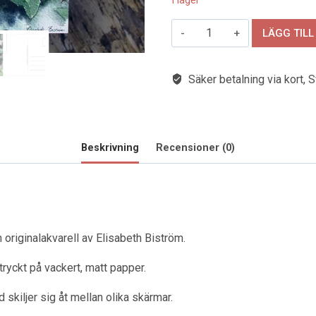
I lager
Vykort,
LÄGG TILL
"En
nyutsprungen
Säker betalning via kort, S
skär"
mängd
Beskrivning
Recensioner (0)
 originalakvarell av Elisabeth Biström.
ryckt på vackert, matt papper.
 skiljer sig åt mellan olika skärmar.