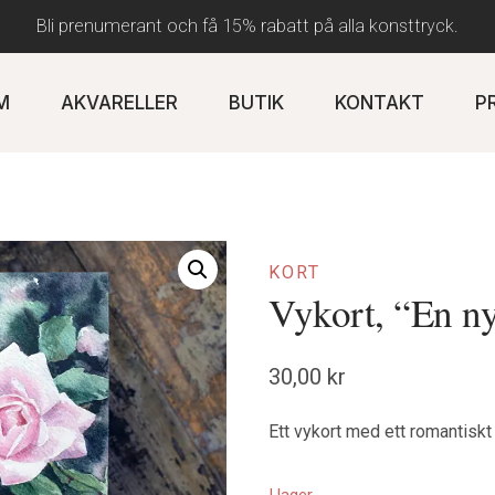
Bli prenumerant och få 15% rabatt på alla konsttryck.
M
AKVARELLER
BUTIK
KONTAKT
P
KORT
Vykort, “En n
30,00
kr
Ett vykort med ett romantiskt 