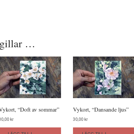
gillar …
Vykort, “Doft av sommar”
Vykort, “Dansande ljus”
30,00
kr
30,00
kr
LÄGG TILL I
LÄGG TILL I