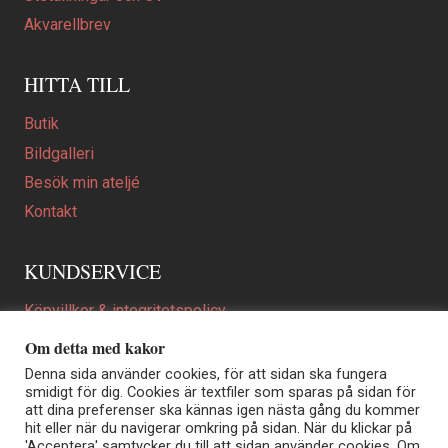
Akvarellbrev
HITTA TILL
Butik
Bildgalleri
Besök min ateljé
Kontakt
KUNDSERVICE
Köpvillkor & integritetspolicy
Att beställa ett personligt utformat konstverk
Om detta med kakor
En personligare gåva
Denna sida använder cookies, för att sidan ska fungera
smidigt för dig. Cookies är textfiler som sparas på sidan för
FAQ
att dina preferenser ska kännas igen nästa gång du kommer
hit eller när du navigerar omkring på sidan. När du klickar på
'Acceptera' samtycker du till att sidan använder cookies. Om