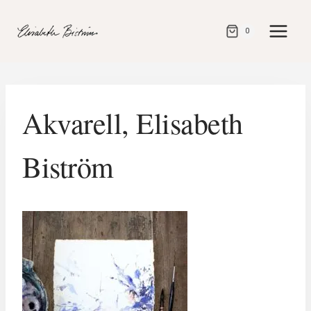
Gå
direkt
0
till
innehåll
Akvarell, Elisabeth
Biström