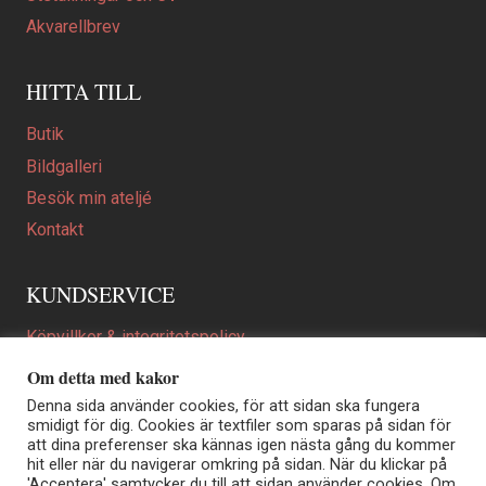
Akvarellbrev
HITTA TILL
Butik
Bildgalleri
Besök min ateljé
Kontakt
KUNDSERVICE
Köpvillkor & integritetspolicy
Att beställa ett personligt utformat konstverk
Om detta med kakor
En personligare gåva
Denna sida använder cookies, för att sidan ska fungera
smidigt för dig. Cookies är textfiler som sparas på sidan för
FAQ
att dina preferenser ska kännas igen nästa gång du kommer
hit eller när du navigerar omkring på sidan. När du klickar på
'Acceptera' samtycker du till att sidan använder cookies. Om