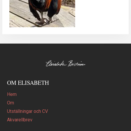
OM ELISABETH
Hem
Om
Utställningar och CV
Akvarellbrev