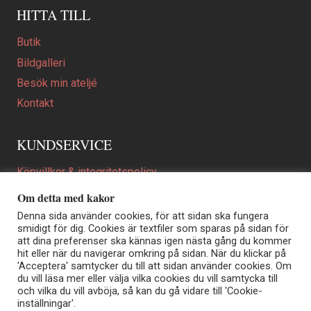
HITTA TILL
Butik
Bildgalleri
Besök min ateljé
Kontakt
KUNDSERVICE
Köpvillkor & integritetspolicy
Att beställa ett personligt utformat konstverk
Om detta med kakor
En personligare gåva
Denna sida använder cookies, för att sidan ska fungera
smidigt för dig. Cookies är textfiler som sparas på sidan för
FAQ
att dina preferenser ska kännas igen nästa gång du kommer
hit eller när du navigerar omkring på sidan. När du klickar på
'Acceptera' samtycker du till att sidan använder cookies. Om
du vill läsa mer eller välja vilka cookies du vill samtycka till
Elisabeth Biström | Akvarellkonstnär | Norrtälje
och vilka du vill avböja, så kan du gå vidare till 'Cookie-
Sjöängstorpet AB, org.nr 556373-5447
inställningar'.