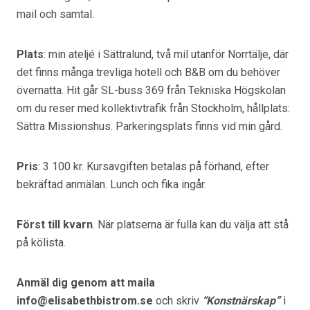
mail och samtal.
Plats
: min ateljé i Sättralund, två mil utanför Norrtälje, där
det finns många trevliga hotell och B&B om du behöver
övernatta. Hit går SL-buss 369 från Tekniska Högskolan
om du reser med kollektivtrafik från Stockholm, hållplats:
Sättra Missionshus. Parkeringsplats finns vid min gård.
Pris
: 3 100 kr. Kursavgiften betalas på förhand, efter
bekräftad anmälan. Lunch och fika ingår.
Först till kvarn
. När platserna är fulla kan du välja att stå
på kölista.
Anmäl dig
genom att maila
info@elisabethbistrom.se
och skriv
“Konstnärskap”
i