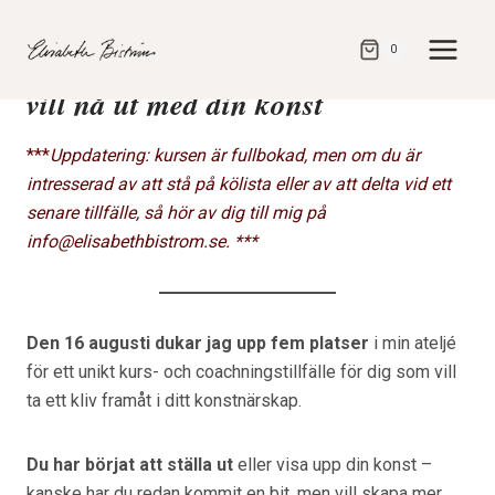
Gå
direkt
– Personlig vägledning för dig som
0
till
vill nå ut med din konst
innehåll
***
Uppdatering: kursen är fullbokad, men om du är
intresserad av att stå på kölista eller av att delta vid ett
senare tillfälle, så hör av dig till mig på
info@elisabethbistrom.se. ***
Den 16 augusti dukar jag upp fem platser
i min ateljé
för ett unikt kurs- och coachningstillfälle för dig som vill
ta ett kliv framåt i ditt konstnärskap.
Du har börjat att ställa ut
eller visa upp din konst –
kanske har du redan kommit en bit, men vill skapa mer