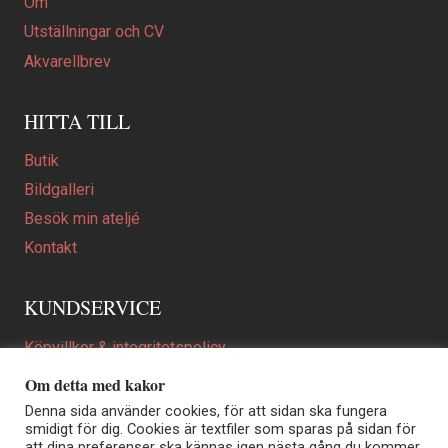
Om
Utställningar och CV
Akvarellbrev
HITTA TILL
Butik
Bildgalleri
Besök min ateljé
Kontakt
KUNDSERVICE
Köpvillkor & integritetspolicy
Att beställa ett personligt utformat konstverk
Om detta med kakor
En personligare gåva
Denna sida använder cookies, för att sidan ska fungera
smidigt för dig. Cookies är textfiler som sparas på sidan för
FAQ
att dina preferenser ska kännas igen nästa gång du kommer