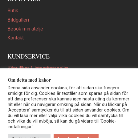
Butik
Bildgalleri
Besök min ateljé
Kontakt
KUNDSERVICE
Köpvillkor & integritetspolicy
Att beställa ett personligt utformat konstverk
Om detta med kakor
En personligare gåva
Denna sida använder cookies, för att sidan ska fungera
smidigt för dig. Cookies är textfiler som sparas på sidan för
FAQ
att dina preferenser ska kännas igen nästa gång du kommer
hit eller när du navigerar omkring på sidan. När du klickar på
'Acceptera' samtycker du till att sidan använder cookies. Om
du vill läsa mer eller välja vilka cookies du vill samtycka till
Elisabeth Biström | Akvarellkonstnär | Norrtälje
och vilka du vill avböja, så kan du gå vidare till 'Cookie-
Sjöängstorpet AB, org.nr 556373-5447
inställningar'.
Kontakt: info@elisabethbistrom.se