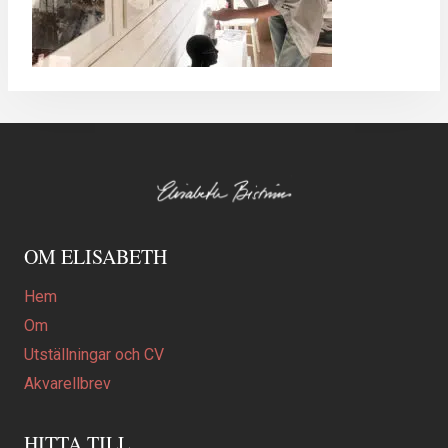
OM ELISABETH
Hem
Om
Utställningar och CV
Akvarellbrev
HITTA TILL