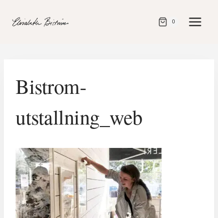
Gå
direkt
0
till
innehåll
Bistrom-
utstallning_web