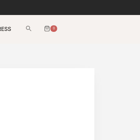
Sök
RESS
0
efter:
SÖKKNAPP