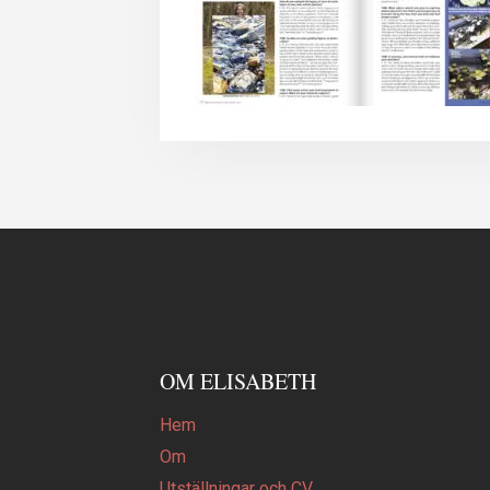
OM ELISABETH
Hem
Om
Utställningar och CV