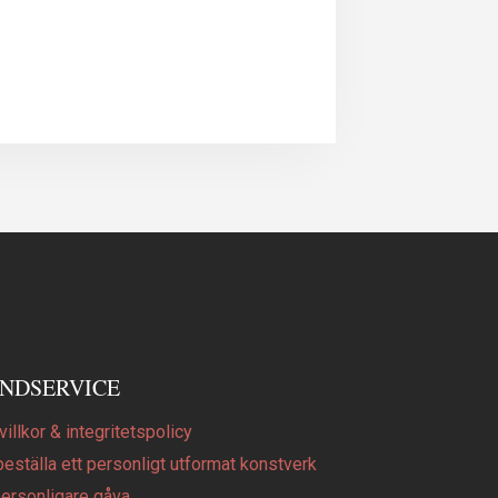
NDSERVICE
illkor & integritetspolicy
beställa ett personligt utformat konstverk
personligare gåva