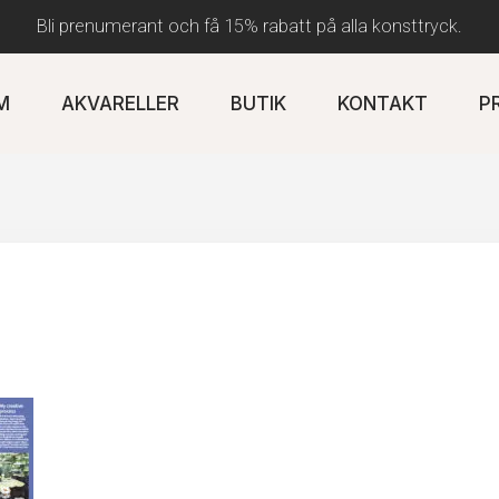
Bli prenumerant och få 15% rabatt på alla konsttryck.
M
AKVARELLER
BUTIK
KONTAKT
P