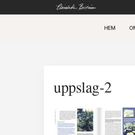
Gå
direkt
till
innehåll
HEM
O
uppslag-2