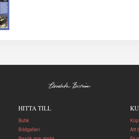
HITTA TILL
KU
Butik
Köpv
Bildgalleri
Att 
Besök min ateljé
En 