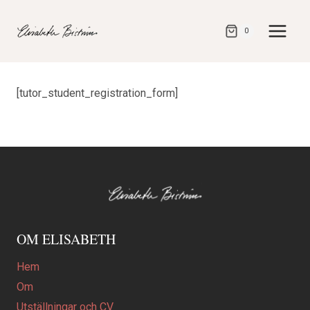
Gå
direkt
0
till
innehåll
[tutor_student_registration_form]
OM ELISABETH
Hem
Om
Utställningar och CV