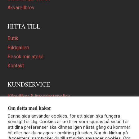
Akvarellbrev
HITTA TILL
Butik
Bildgalleri
Besök min ateljé
Kontakt
KUNDSERVICE
Köpvillkor & integritetspolicy
Att beställa ett personligt utformat konstverk
Om detta med kakor
En personligare gåva
Denna sida använder cookies, för att sidan ska fungera
smidigt för dig. Cookies är textfiler som sparas på sidan för
FAQ
att dina preferenser ska kännas igen nästa gång du kommer
hit eller när du navigerar omkring på sidan. När du klickar på
'Acceptera' samtycker du till att sidan använder cookies. Om