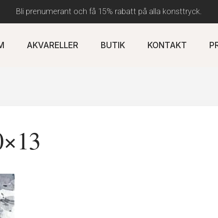
Bli prenumerant och få 15% rabatt på alla konsttryck.
M
AKVARELLER
BUTIK
KONTAKT
P
10×13