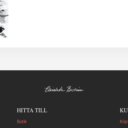
HITTA TILL
KU
Butik
Köpv