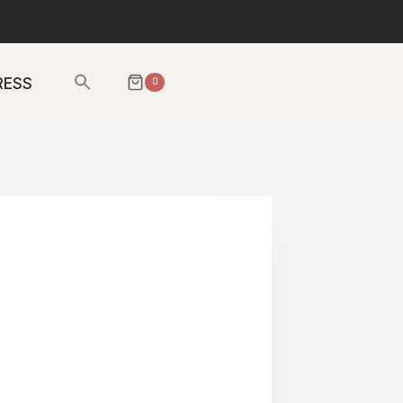
Sök
RESS
0
efter:
SÖKKNAPP