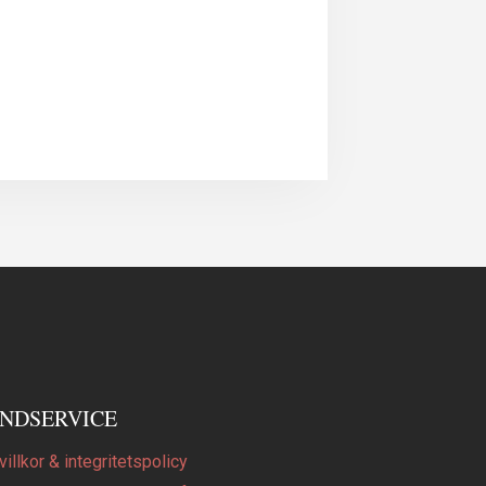
NDSERVICE
illkor & integritetspolicy