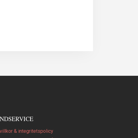
NDSERVICE
illkor & integritetspolicy