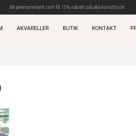
Bli prenumerant och få 15% rabatt på alla konsttryck.
M
AKVARELLER
BUTIK
KONTAKT
P
0