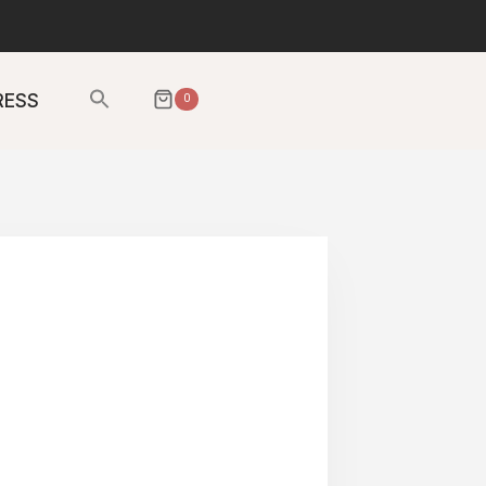
Sök
RESS
0
efter:
SÖKKNAPP