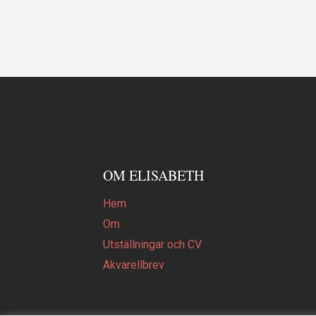
OM ELISABETH
Hem
Om
Utställningar och CV
Akvarellbrev