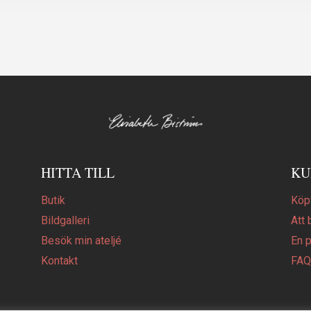
HITTA TILL
KU
Butik
Köpv
Bildgalleri
Att 
Besök min ateljé
En 
Kontakt
FA