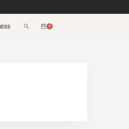
Sök
RESS
0
efter:
SÖKKNAPP