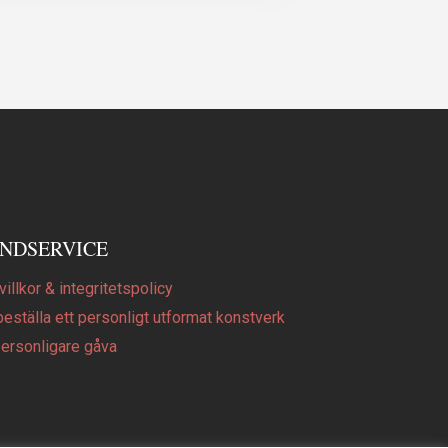
NDSERVICE
illkor & integritetspolicy
beställa ett personligt utformat konstverk
personligare gåva
Q