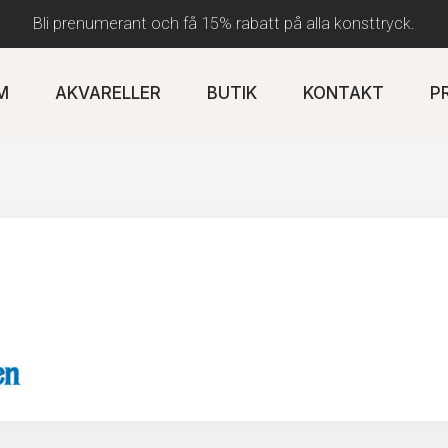
Bli prenumerant och få 15% rabatt på alla konsttryck.
M
AKVARELLER
BUTIK
KONTAKT
P