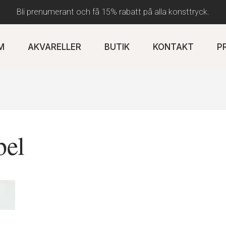
Bli prenumerant och få 15% rabatt på alla konsttryck.
M
AKVARELLER
BUTIK
KONTAKT
P
bel