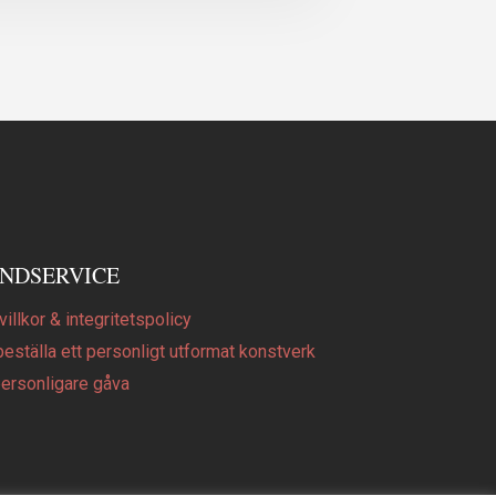
NDSERVICE
illkor & integritetspolicy
beställa ett personligt utformat konstverk
personligare gåva
Q