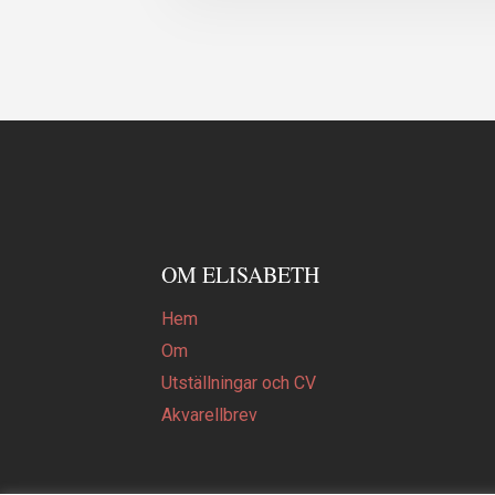
OM ELISABETH
Hem
Om
Utställningar och CV
Akvarellbrev