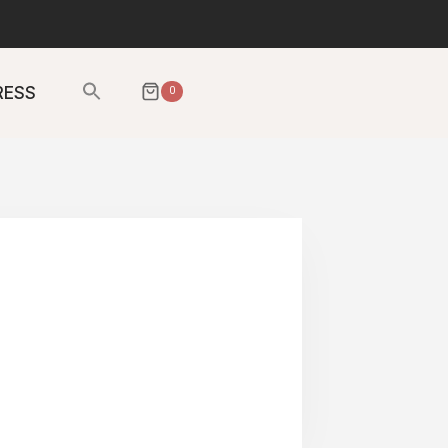
Sök
RESS
0
efter:
SÖKKNAPP