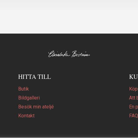
HITTA TILL
KU
Butik
Köpv
Bildgalleri
Att 
Besök min ateljé
En 
Kontakt
FA