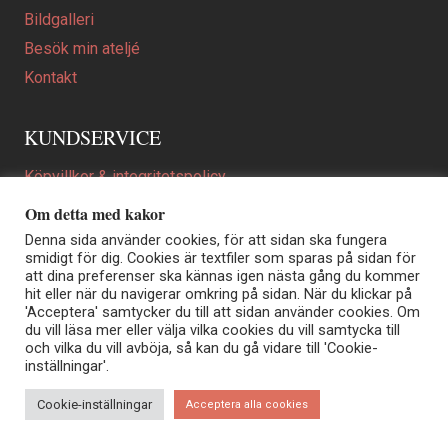
Bildgalleri
Besök min ateljé
Kontakt
KUNDSERVICE
Köpvillkor & integritetspolicy
Att beställa ett personligt utformat konstverk
Om detta med kakor
En personligare gåva
Denna sida använder cookies, för att sidan ska fungera
smidigt för dig. Cookies är textfiler som sparas på sidan för
FAQ
att dina preferenser ska kännas igen nästa gång du kommer
hit eller när du navigerar omkring på sidan. När du klickar på
'Acceptera' samtycker du till att sidan använder cookies. Om
du vill läsa mer eller välja vilka cookies du vill samtycka till
Elisabeth Biström | Akvarellkonstnär | Norrtälje
och vilka du vill avböja, så kan du gå vidare till 'Cookie-
Sjöängstorpet AB, org.nr 556373-5447
inställningar'.
Kontakt: info@elisabethbistrom.se
© Elisabeth Biström 2026
Cookie-inställningar
Acceptera alla cookies