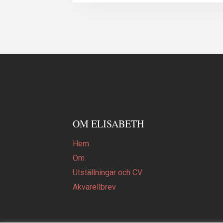
OM ELISABETH
Hem
Om
Utställningar och CV
Akvarellbrev