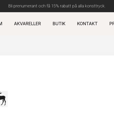
Bli prenumerant och få 15% rabatt på alla konsttryck.
M
AKVARELLER
BUTIK
KONTAKT
P