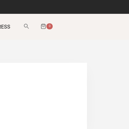
Sök
RESS
0
efter:
SÖKKNAPP