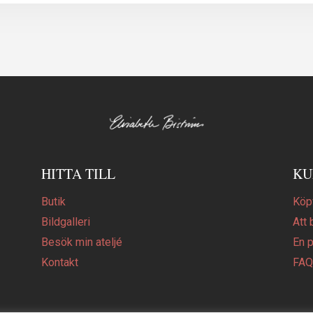
HITTA TILL
KU
Butik
Köpv
Bildgalleri
Att 
Besök min ateljé
En 
Kontakt
FA