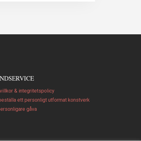
NDSERVICE
illkor & integritetspolicy
beställa ett personligt utformat konstverk
personligare gåva
Q