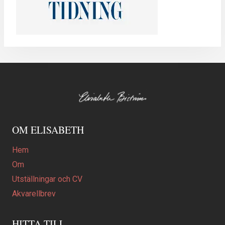
OM ELISABETH
Hem
Om
Utställningar och CV
Akvarellbrev
HITTA TILL