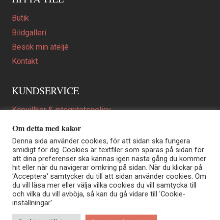
Butik
Bildgalleri
Besök min ateljé
Kontakt
KUNDSERVICE
Köpvillkor & integritetspolicy
Att beställa ett personligt utformat konstverk
Om detta med kakor
En personligare gåva
Denna sida använder cookies, för att sidan ska fungera
smidigt för dig. Cookies är textfiler som sparas på sidan för
FAQ
att dina preferenser ska kännas igen nästa gång du kommer
hit eller när du navigerar omkring på sidan. När du klickar på
'Acceptera' samtycker du till att sidan använder cookies. Om
du vill läsa mer eller välja vilka cookies du vill samtycka till
Elisabeth Biström | Akvarellkonstnär | Norrtälje
och vilka du vill avböja, så kan du gå vidare till 'Cookie-
Sjöängstorpet AB, org.nr 556373-5447
inställningar'.
Kontakt: info@elisabethbistrom.se