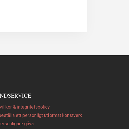
NDSERVICE
illkor & integritetspolicy
beställa ett personligt utformat konstverk
personligare gåva