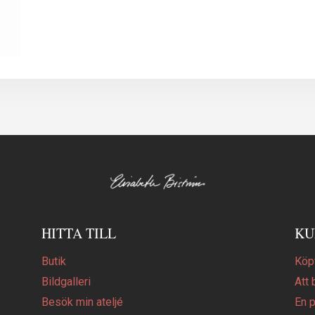
HITTA TILL
KU
Butik
Köpv
Bildgalleri
Att 
Besök min ateljé
En 