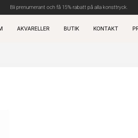
Bli prenumerant och få 15% rabatt på alla konsttryck.
M
AKVARELLER
BUTIK
KONTAKT
P