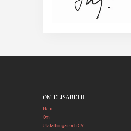
OM ELISABETH
Hem
Om
Utställningar och CV