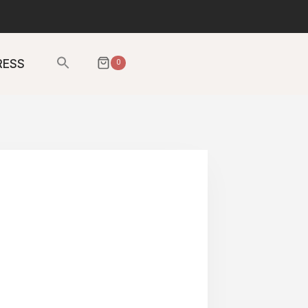
Sök
RESS
0
efter:
SÖKKNAPP