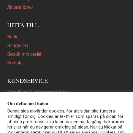
Akvarellbrev
HITTA TILL
Butik
Bildgalleri
Besök min ateljé
Kontakt
KUNDSERVICE
Köpvillkor & integritetspolicy
Att beställa ett personligt utformat konstverk
Om detta med kakor
En personligare gåva
Denna sida använder cookies, för att sidan ska fungera
smidigt för dig. Cookies är textfiler som sparas på sidan för
FAQ
att dina preferenser ska kännas igen nästa gång du kommer
hit eller när du navigerar omkring på sidan. När du klickar på
'Acceptera' samtycker du till att sidan använder cookies. Om