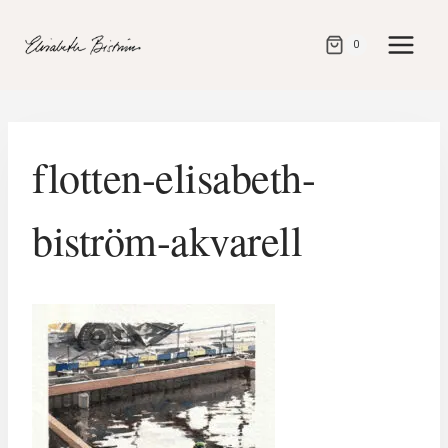
Gå
direkt
0
till
innehåll
flotten-elisabeth-
biström-akvarell