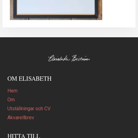
OM ELISABETH
Hem
Om
Utställningar och CV
Akvarellbrev
HITTA TILL