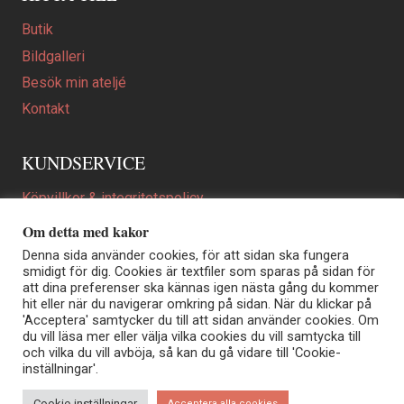
Butik
Bildgalleri
Besök min ateljé
Kontakt
KUNDSERVICE
Köpvillkor & integritetspolicy
Att beställa ett personligt utformat konstverk
Om detta med kakor
En personligare gåva
Denna sida använder cookies, för att sidan ska fungera
smidigt för dig. Cookies är textfiler som sparas på sidan för
FAQ
att dina preferenser ska kännas igen nästa gång du kommer
hit eller när du navigerar omkring på sidan. När du klickar på
'Acceptera' samtycker du till att sidan använder cookies. Om
du vill läsa mer eller välja vilka cookies du vill samtycka till
Elisabeth Biström | Akvarellkonstnär | Norrtälje
och vilka du vill avböja, så kan du gå vidare till 'Cookie-
Sjöängstorpet AB, org.nr 556373-5447
inställningar'.
Kontakt: info@elisabethbistrom.se
© Elisabeth Biström 2026
Cookie-inställningar
Acceptera alla cookies