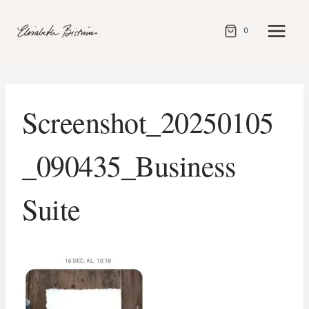
Gå
direkt
0
till
innehåll
Screenshot_20250105
_090435_Business
Suite