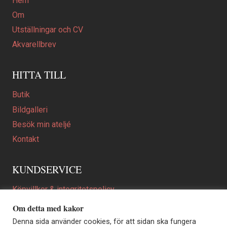
Hem
Om
Utställningar och CV
Akvarellbrev
HITTA TILL
Butik
Bildgalleri
Besök min ateljé
Kontakt
KUNDSERVICE
Köpvillkor & integritetspolicy
Att beställa ett personligt utformat konstverk
Om detta med kakor
En personligare gåva
Denna sida använder cookies, för att sidan ska fungera