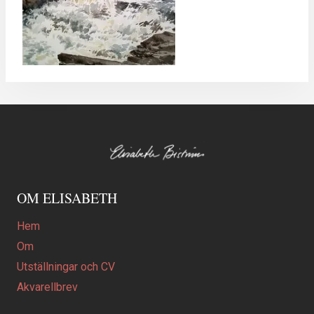
OM ELISABETH
Hem
Om
Utställningar och CV
Akvarellbrev