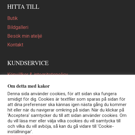
HITTA TILL
Butik
Bildgalleri
Besök min ateljé
Kontakt
KUNDSERVICE
Köpvillkor & integritetspolicy
Att beställa ett personligt utformat konstverk
Om detta med kakor
En personligare gåva
Denna sida använder cookies, för att sidan ska fungera
smidigt för dig. Cookies är textfiler som sparas på sidan för
FAQ
att dina preferenser ska kännas igen nästa gång du kommer
hit eller när du navigerar omkring på sidan. När du klickar på
'Acceptera' samtycker du till att sidan använder cookies. Om
du vill läsa mer eller välja vilka cookies du vill samtycka till
Elisabeth Biström | Akvarellkonstnär | Norrtälje
och vilka du vill avböja, så kan du gå vidare till 'Cookie-
Sjöängstorpet AB, org.nr 556373-5447
inställningar'.