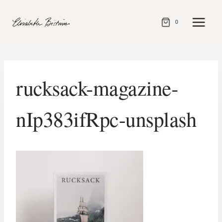
Gå
direkt
0
till
innehåll
rucksack-magazine-
nIp383ifRpc-unsplash