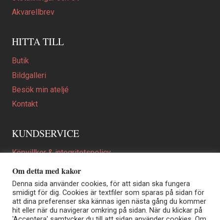
Akvarellbrev
HITTA TILL
Butik
Bildgalleri
Besök min ateljé
Kontakt
KUNDSERVICE
Köpvillkor & integritetspolicy
Att beställa ett personligt utformat konstverk
Om detta med kakor
En personligare gåva
Denna sida använder cookies, för att sidan ska fungera
smidigt för dig. Cookies är textfiler som sparas på sidan för
FAQ
att dina preferenser ska kännas igen nästa gång du kommer
hit eller när du navigerar omkring på sidan. När du klickar på
'Acceptera' samtycker du till att sidan använder cookies. Om