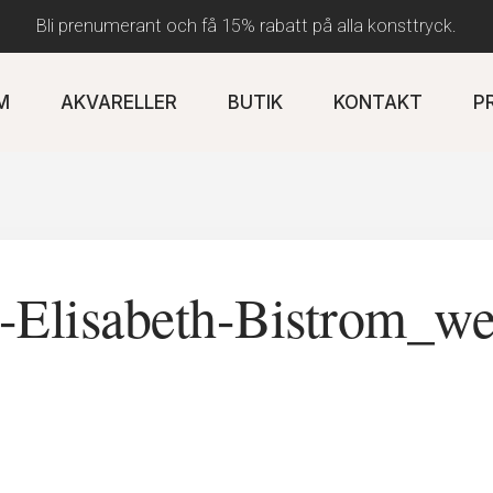
Bli prenumerant och få 15% rabatt på alla konsttryck.
M
AKVARELLER
BUTIK
KONTAKT
P
t-Elisabeth-Bistrom_w