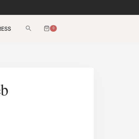
Sök
RESS
0
efter:
SÖKKNAPP
eb