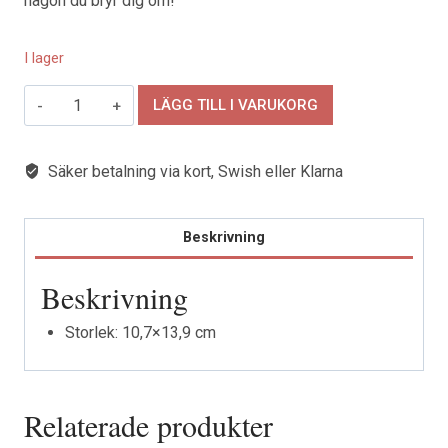
någon du bryr dig om!
I lager
En
LÄGG TILL I VARUKORG
blomsterhälsning
mängd
Säker betalning via kort, Swish eller Klarna
Beskrivning
Beskrivning
Storlek: 10,7×13,9 cm
Relaterade produkter