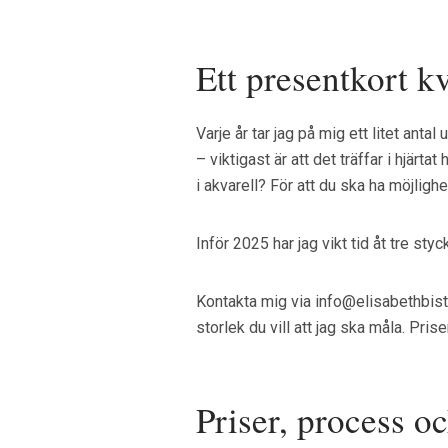
Ett presentkort k
Varje år tar jag på mig ett litet an
– viktigast är att det träffar i hjärt
i akvarell? För att du ska ha möjligh
Inför 2025 har jag vikt tid åt tre st
Kontakta mig via info@elisabethbist
storlek du vill att jag ska måla. Pri
Priser, process o