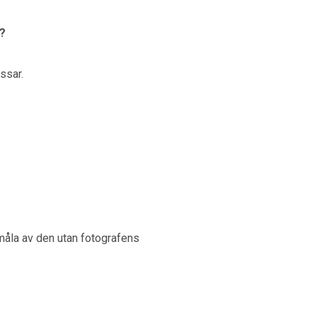
?
ssar.
år måla av den utan fotografens