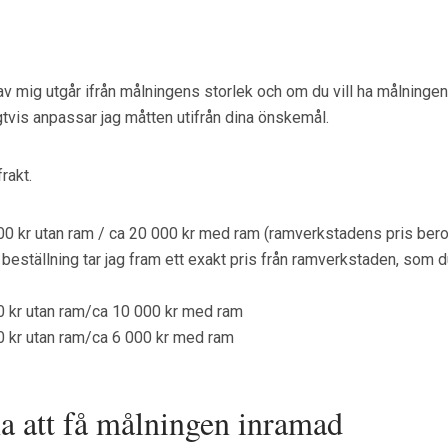
 av mig utgår ifrån målningens storlek och om du vill ha målninge
gtvis anpassar jag måtten utifrån dina önskemål.
rakt.
0 kr utan ram / ca 20 000 kr med ram (ramverkstadens pris beror
d beställning tar jag fram ett exakt pris från ramverkstaden, som d
0 kr utan ram/ca 10 000 kr med ram
0 kr utan ram/ca 6 000 kr med ram
na att få målningen inramad