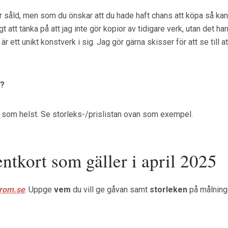
 såld, men som du önskar att du hade haft chans att köpa så kan 
igt att tänka på att jag inte gör kopior av tidigare verk, utan de
r ett unikt konstverk i sig. Jag gör gärna skisser för att se till 
n?
at som helst. Se storleks-/prislistan ovan som exempel.
entkort som gäller i april 2025
trom.se
. Uppge
vem
du vill ge gåvan samt
storleken
på målninge