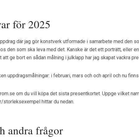
var för 2025
tal uppdrag där jag gör konstverk utformade i samarbete med den s
at hos den som ska leva med det. Kanske är det ett porträtt, eller en 
et att ge bort en sådan målning i julklapp har jag skapat vackra pr
ycken uppdragsmålningar: i februari, mars och och april och nu fin
rom.se om du vill köpa det sista presentkortet. Uppge vilket nam
ser/storleksexempel hittar du nedan.
ch andra frågor