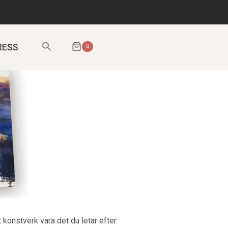
Sök
RESS
0
efter:
SÖKKNAPP
 konstverk vara det du letar efter.