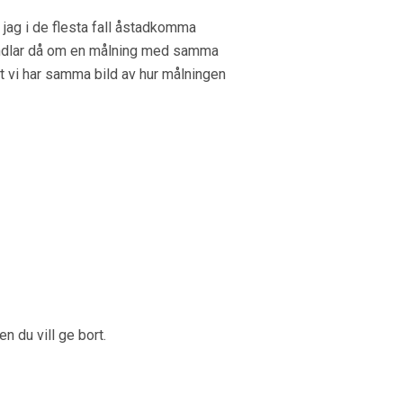
jag i de flesta fall åstadkomma
t handlar då om en målning med samma
att vi har samma bild av hur målningen
n du vill ge bort.