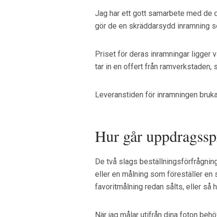
Jag har ett gott samarbete med de d
gör de en skräddarsydd inramning so
Priset för deras inramningar ligger 
tar in en offert från ramverkstaden,
Leveranstiden för inramningen bruka
Hur går uppdragsspr
De två slags beställningsförfrågninga
eller en målning som föreställer en s
favoritmålning redan sålts, eller så 
När jag målar utifrån dina foton behö