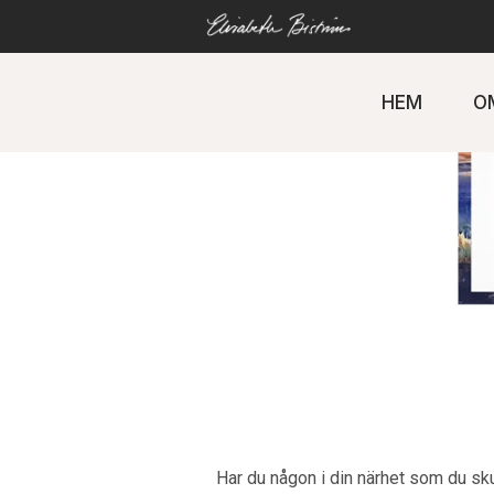
Gå
direkt
till
innehåll
HEM
O
Har du någon i din närhet som du skul