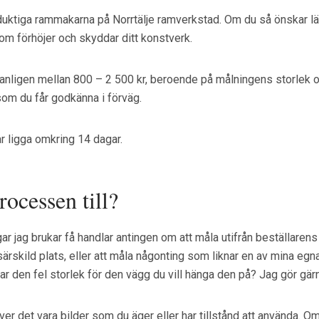
uktiga rammakarna på Norrtälje ramverkstad. Om du så önskar lämn
m förhöjer och skyddar ditt konstverk.
vanligen mellan 800 – 2 500 kr, beroende på målningens storlek oc
 som du får godkänna i förväg.
r ligga omkring 14 dagar.
ocessen till?
r jag brukar få handlar antingen om att måla utifrån beställarens f
ärskild plats, eller att måla någonting som liknar en av mina egna
har den fel storlek för den vägg du vill hänga den på? Jag gör gär
ver det vara bilder som du äger eller har tillstånd att använda. O