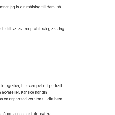
ar jag in din målning till dem, så
h ditt val av ramprofil och glas. Jag
otografier, till exempel ett porträtt
 akvareller. Kanske har din
na en anpassad version till ditt hem.
m någon annan har fotograferat,