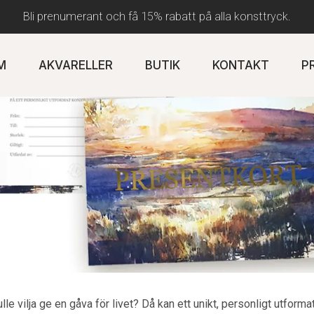
Bli prenumerant och få 15% rabatt på alla konsttryck.
M
AKVARELLER
BUTIK
KONTAKT
P
le vilja ge en gåva för livet? Då kan ett unikt, personligt utformat