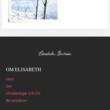
OM ELISABETH
Hem
Om
Utställningar och CV
Akvarellbrev