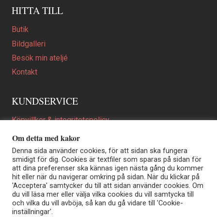
HITTA TILL
Butik
Bildgalleri
Besök min ateljé
Kontakt
KUNDSERVICE
Köpvillkor & integritetspolicy
Att beställa ett personligt utformat konstverk
Om detta med kakor
En personligare gåva
Denna sida använder cookies, för att sidan ska fungera
smidigt för dig. Cookies är textfiler som sparas på sidan för
FAQ
att dina preferenser ska kännas igen nästa gång du kommer
hit eller när du navigerar omkring på sidan. När du klickar på
'Acceptera' samtycker du till att sidan använder cookies. Om
du vill läsa mer eller välja vilka cookies du vill samtycka till
Elisabeth Biström | Akvarellkonstnär | Norrtälje
och vilka du vill avböja, så kan du gå vidare till 'Cookie-
Sjöängstorpet AB, org.nr 556373-5447
inställningar'.