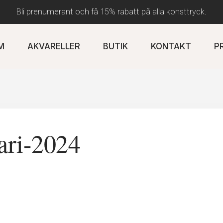
Bli prenumerant och få 15% rabatt på alla konsttryck.
M
AKVARELLER
BUTIK
KONTAKT
P
uari-2024