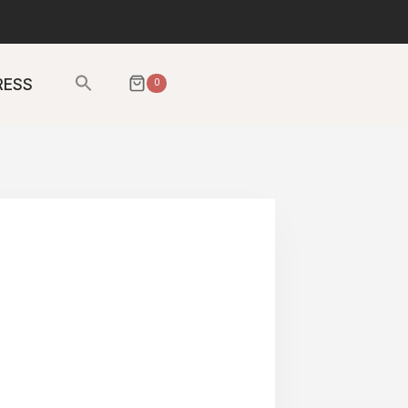
Sök
RESS
0
efter:
SÖKKNAPP