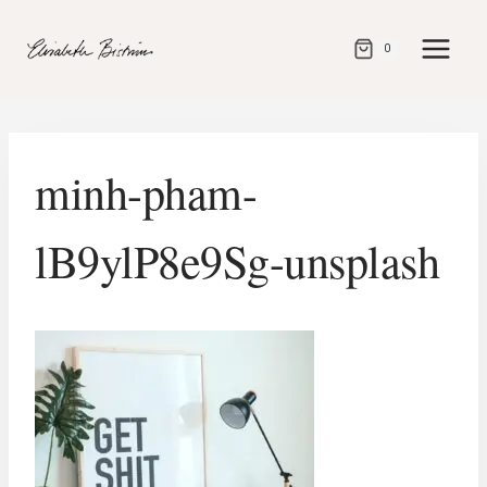
Gå
direkt
0
till
innehåll
minh-pham-
lB9ylP8e9Sg-unsplash