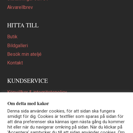
Akvarellbrev
HITTA TILL
Butik
Bildgalleri
Besök min ateljé
Kontakt
KUNDSERVICE
Köpvillkor & integritetspolicy
Att beställa ett personligt utformat konstverk
Om detta med kakor
En personligare gåva
Denna sida använder cookies, för att sidan ska fungera
smidigt för dig. Cookies är textfiler som sparas på sidan för
FAQ
att dina preferenser ska kännas igen nästa gång du kommer
hit eller när du navigerar omkring på sidan. När du klickar på
'Acceptera' samtycker du till att sidan använder cookies. Om