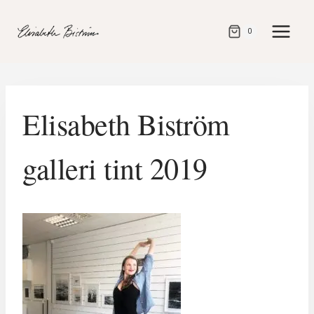
Gå
direkt
0
till
innehåll
Elisabeth Biström
galleri tint 2019