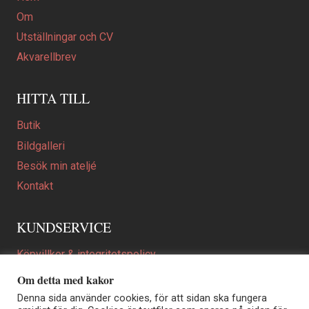
Om
Utställningar och CV
Akvarellbrev
HITTA TILL
Butik
Bildgalleri
Besök min ateljé
Kontakt
KUNDSERVICE
Köpvillkor & integritetspolicy
Att beställa ett personligt utformat konstverk
Om detta med kakor
En personligare gåva
Denna sida använder cookies, för att sidan ska fungera