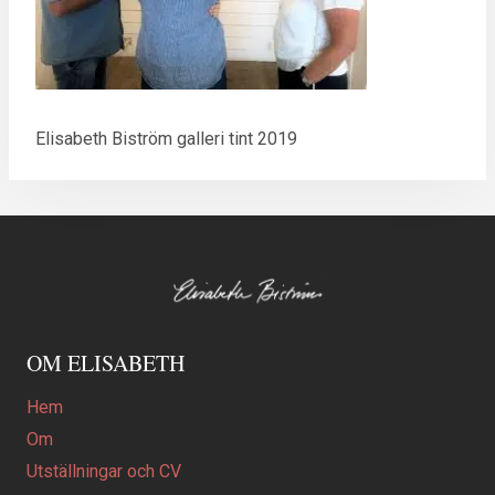
Elisabeth Biström galleri tint 2019
OM ELISABETH
Hem
Om
Utställningar och CV