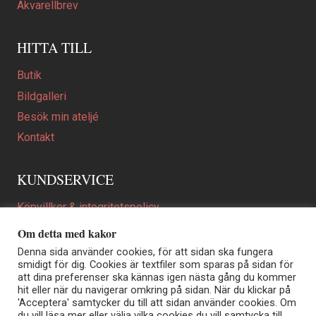
Akvarellbrev
HITTA TILL
Butik
Bildgalleri
Besök min ateljé
Kontakt
KUNDSERVICE
Köpvillkor & integritetspolicy
Att beställa ett personligt utformat konstverk
Om detta med kakor
En personligare gåva
Denna sida använder cookies, för att sidan ska fungera
smidigt för dig. Cookies är textfiler som sparas på sidan för
FAQ
att dina preferenser ska kännas igen nästa gång du kommer
hit eller när du navigerar omkring på sidan. När du klickar på
'Acceptera' samtycker du till att sidan använder cookies. Om
du vill läsa mer eller välja vilka cookies du vill samtycka till