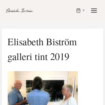
Gå
direkt
0
till
innehåll
Elisabeth Biström
galleri tint 2019