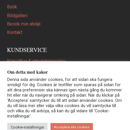
Butik
Bildgalleri
Besök min ateljé
Kontakt
KUNDSERVICE
Köpvillkor & integritetspolicy
Att beställa ett personligt utformat konstverk
Om detta med kakor
En personligare gåva
Denna sida använder cookies, för att sidan ska fungera
smidigt för dig. Cookies är textfiler som sparas på sidan för
FAQ
att dina preferenser ska kännas igen nästa gång du kommer
hit eller när du navigerar omkring på sidan. När du klickar på
'Acceptera' samtycker du till att sidan använder cookies. Om
du vill läsa mer eller välja vilka cookies du vill samtycka till
Elisabeth Biström | Akvarellkonstnär | Norrtälje
och vilka du vill avböja, så kan du gå vidare till 'Cookie-
Sjöängstorpet AB, org.nr 556373-5447
inställningar'.
Kontakt: info@elisabethbistrom.se
© Elisabeth Biström 2026
Cookie-inställningar
Acceptera alla cookies