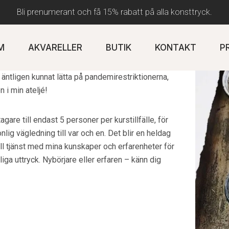
Bli prenumerant och få 15% rabatt på alla konsttryck.
M
AKVARELLER
BUTIK
KONTAKT
P
STILLFÄLLENA ÄR FULLBOKADE***
vi äntligen kunnat lätta på pandemirestriktionerna,
en i min ateljé!
agare till endast 5 personer per kurstillfälle, för
nlig vägledning till var och en. Det blir en heldag
till tjänst med mina kunskaper och erfarenheter för
nliga uttryck. Nybörjare eller erfaren – känn dig