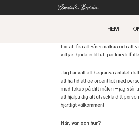
Gå
direkt
till
innehåll
HEM
O
***UPPDATERING 23/2: BÅDA KUR
För att fira att våren nalkas och att 
vill jag bjuda in till ett par kurstillfäll
Jag har valt att begränsa antalet delt
att ha tid att ge ordentligt med perso
med fokus på ditt måleri – jag står 
att hjälpa dig att utveckla ditt perso
hjärtligt välkommen!
När, var och hur?