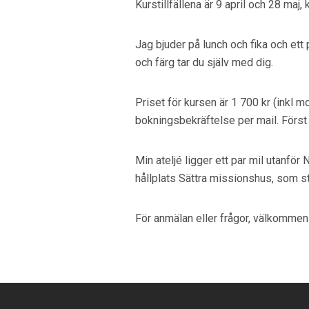
Kurstillfällena är 9 april och 28 maj, 
Jag bjuder på lunch och fika och ett
och färg tar du själv med dig.
Priset för kursen är 1 700 kr (inkl mo
bokningsbekräftelse per mail. Först t
Min ateljé ligger ett par mil utanför
hållplats Sättra missionshus, som st
För anmälan eller frågor, välkommen 