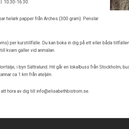
kl. 10.30-16.30.
 par helark papper från Arches (300 gram). Penslar
ms) per kurstillfälle. Du kan boka in dig på ett eller båda tillfälle
ill kvarn gäller vid anmälan.
 Norrtälje, i byn Sättralund. Hit går en lokalbuss från Stockholm, 
annar ca 1 km från ateljén.
att höra av dig till info@elisabethbistrom.se.