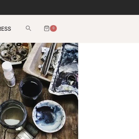
Sök
RESS
0
efter:
SÖKKNAPP