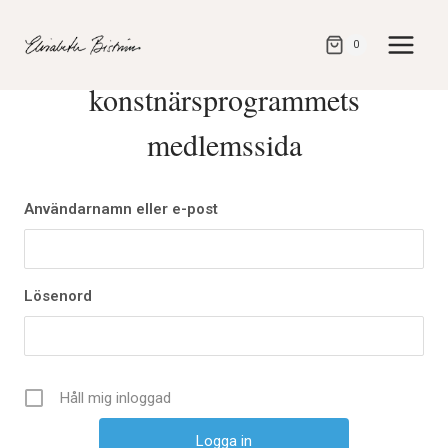
Gå
direkt
Logga in på
0
till
konstnärsprogrammets
innehåll
medlemssida
Användarnamn eller e-post
Lösenord
Håll mig inloggad