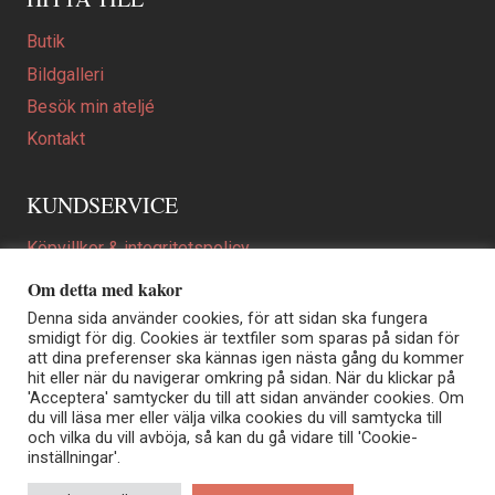
Butik
Bildgalleri
Besök min ateljé
Kontakt
KUNDSERVICE
Köpvillkor & integritetspolicy
Att beställa ett personligt utformat konstverk
Om detta med kakor
En personligare gåva
Denna sida använder cookies, för att sidan ska fungera
smidigt för dig. Cookies är textfiler som sparas på sidan för
FAQ
att dina preferenser ska kännas igen nästa gång du kommer
hit eller när du navigerar omkring på sidan. När du klickar på
'Acceptera' samtycker du till att sidan använder cookies. Om
du vill läsa mer eller välja vilka cookies du vill samtycka till
Elisabeth Biström | Akvarellkonstnär | Norrtälje
och vilka du vill avböja, så kan du gå vidare till 'Cookie-
Sjöängstorpet AB, org.nr 556373-5447
inställningar'.
Kontakt: info@elisabethbistrom.se