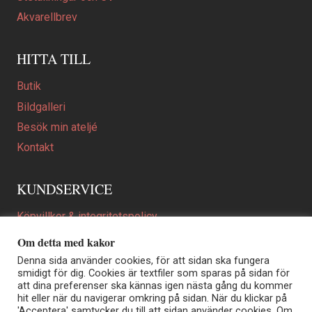
Akvarellbrev
HITTA TILL
Butik
Bildgalleri
Besök min ateljé
Kontakt
KUNDSERVICE
Köpvillkor & integritetspolicy
Att beställa ett personligt utformat konstverk
Om detta med kakor
En personligare gåva
Denna sida använder cookies, för att sidan ska fungera
smidigt för dig. Cookies är textfiler som sparas på sidan för
FAQ
att dina preferenser ska kännas igen nästa gång du kommer
hit eller när du navigerar omkring på sidan. När du klickar på
'Acceptera' samtycker du till att sidan använder cookies. Om