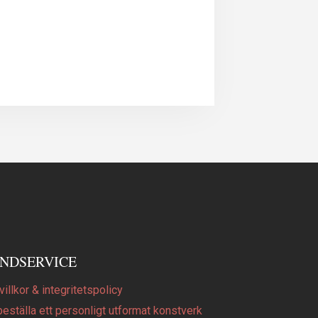
NDSERVICE
illkor & integritetspolicy
beställa ett personligt utformat konstverk