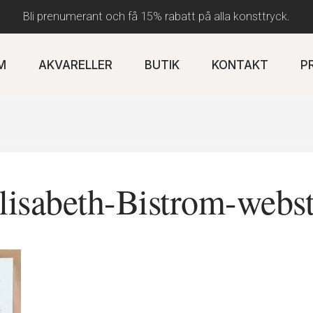
Bli prenumerant och få 15% rabatt på alla konsttryck.
M
AKVARELLER
BUTIK
KONTAKT
P
lisabeth-Bistrom-webst