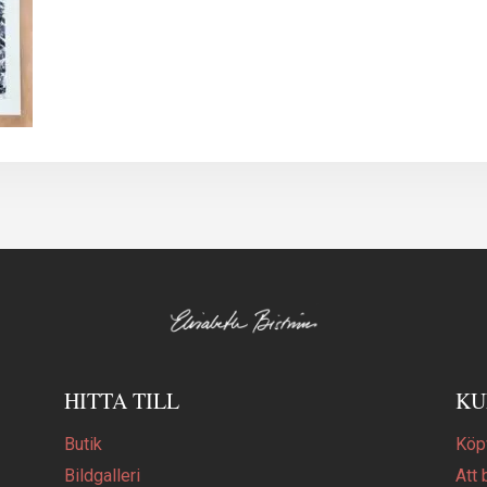
HITTA TILL
KU
Butik
Köpv
Bildgalleri
Att 