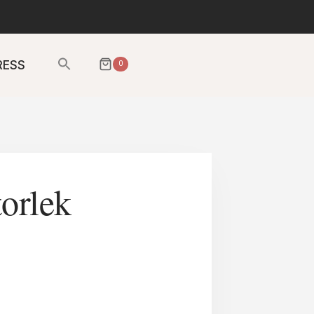
Sök
RESS
0
efter:
SÖKKNAPP
orlek