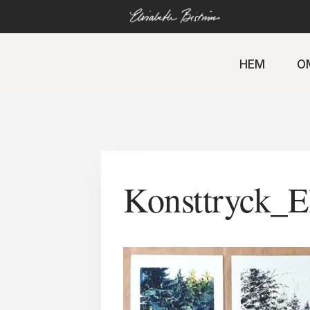
Gå
direkt
till
innehåll
HEM
O
Konsttryck_E