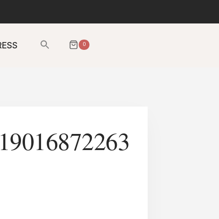
Sök
RESS
0
efter:
SÖKKNAPP
19016872263