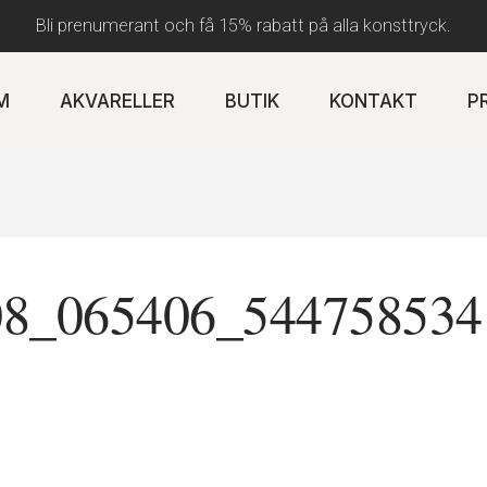
Bli prenumerant och få 15% rabatt på alla konsttryck.
M
AKVARELLER
BUTIK
KONTAKT
P
08_065406_544758534