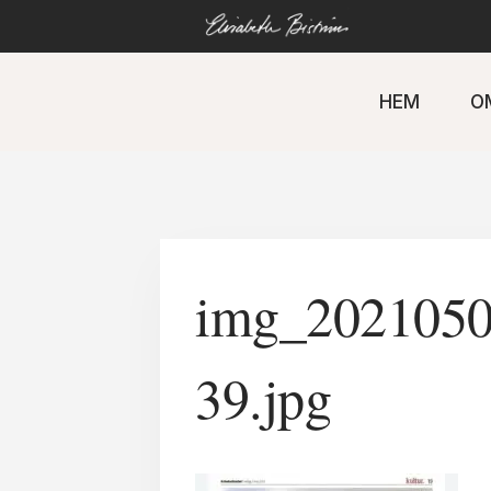
Gå
direkt
till
innehåll
HEM
O
img_202105
39.jpg