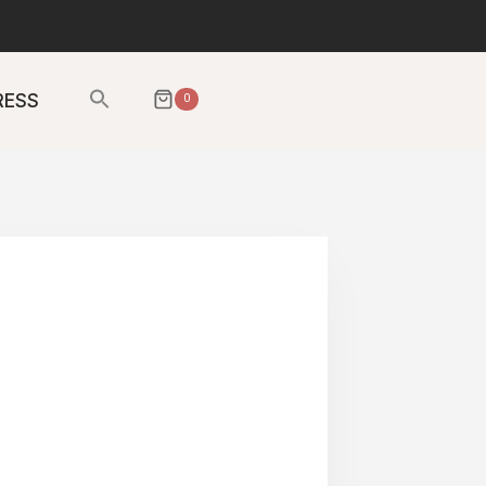
Sök
RESS
0
efter:
SÖKKNAPP