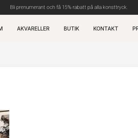
Bli prenumerant och få 15% rabatt på alla konsttryck.
M
AKVARELLER
BUTIK
KONTAKT
P