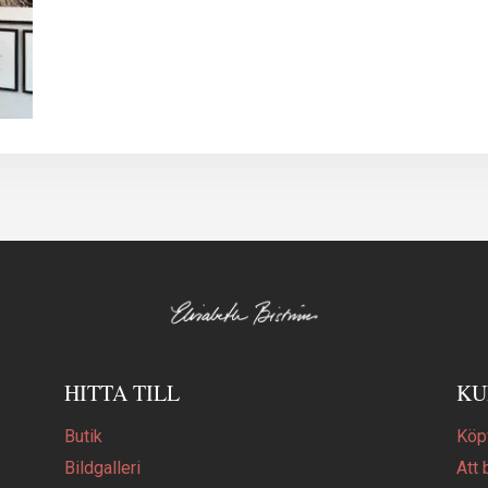
HITTA TILL
KU
Butik
Köpv
Bildgalleri
Att 