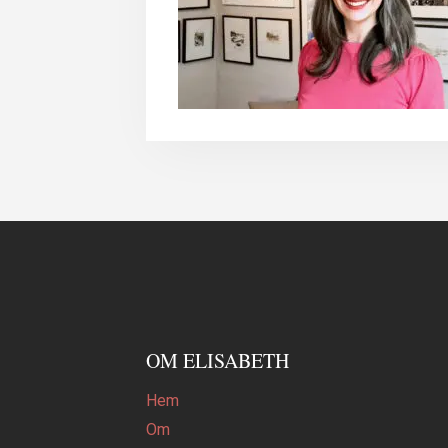
OM ELISABETH
Hem
Om