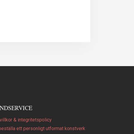
NDSERVICE
illkor & integritetspolicy
beställa ett personligt utformat konstverk