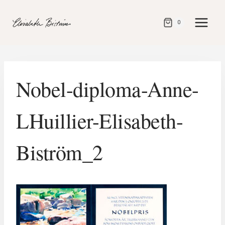
Gå
direkt
0
till
innehåll
Nobel-diploma-Anne-
LHuillier-Elisabeth-
Biström_2