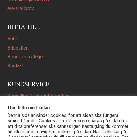
Akvarellbrev
HITTA TILL
Butik
Bildgalleri
Besök min ateljé
Kontakt
KUNDSERVICE
Köpvillkor & integritetspolicy
Att beställa ett personligt utformat konstverk
Om detta med kakor
En personligare gåva
Denna sida använder cookies, för att sidan ska fungera
smidigt för dig. Cookies är textfiler som sparas på sidan för
FAQ
att dina preferenser ska kännas igen nästa gång du kommer
hit eller när du navigerar omkring på sidan. När du klickar på