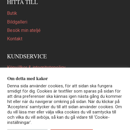
HITTA TILL
Butik
Bildgalleri
Besök min ateljé
Kontakt
KUNDSERVICE
Köpvillkor & integritetspolicy
Att beställa ett personligt utformat konstverk
Om detta med kakor
En personligare gåva
Denna sida använder cookies, för att sidan ska fungera
smidigt för dig. Cookies är textfiler som sparas på sidan för
FAQ
att dina preferenser ska kännas igen nästa gång du kommer
hit eller när du navigerar omkring på sidan. När du klickar på
'Acceptera' samtycker du till att sidan använder cookies. Om
du vill läsa mer eller välja vilka cookies du vill samtycka till
Elisabeth Biström | Akvarellkonstnär | Norrtälje
och vilka du vill avböja, så kan du gå vidare till 'Cookie-
Sjöängstorpet AB, org.nr 556373-5447
inställningar'.
Kontakt: info@elisabethbistrom.se