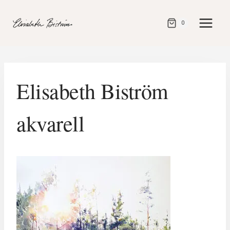
Gå
direkt
0
till
innehåll
Elisabeth Biström
akvarell